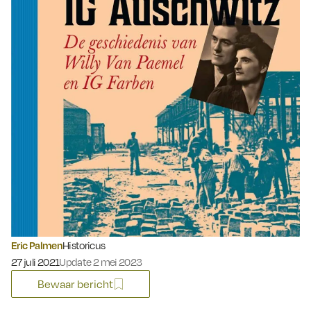
Eric Palmen
Historicus
Gepubliceerd op:
27 juli 2021
Update 2 mei 2023
Bewaar bericht