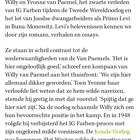
Willy en Yvonne van Paemel, het zwarte verleden
van IG Farben tijdens de Tweede Wereldoorlog en
het lot van Joodse dwangarbeiders als Primo Levi
in Buna-Monowitz. Levi’s belevenissen kennen we
door zijn romans, verhalen en essays.
Ze staan in schril contrast tot de
wederwaardigheden van de Van Paemels. ‘Het is
hier ongelooflijk goed,’ schreef een kompaan van
Willy van Paemel aan het thuisfront: ‘We zijn hier
allemaal dikker geworden.’ Toen Yvonne haar
verloofde liet weten dat ze hem wilde nareizen,
stemde hij gretig in met dat voorstel. ‘Spijtig dat ge
hier niet zijt.’ Na de oorlog schaamde Willy zich om
hun bevoorrechte positie in het kamp. En in 1948
volgde hij verbijsterd het IG Farben-proces met
zijn ongekend milde vonnissen. De
Koude Oorlog