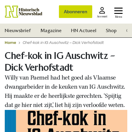
Abonneren
Account
Menu
Nieuwsbrief
Magazine
HN Actueel
Shop
Ge
Home
Chef-kok in IG Auschwitz – Dick Verhofstadt
Chef-kok in IG Auschwitz –
Dick Verhofstadt
Willy van Paemel had het goed als Vlaamse
dwangarbeider in de keuken van IG Auschwitz.
Hij maakte er de heerlijkste gerechten. ‘Spijtig
dat ge hier niet zijt,’ liet hij zijn verloofde weten.
Zoek