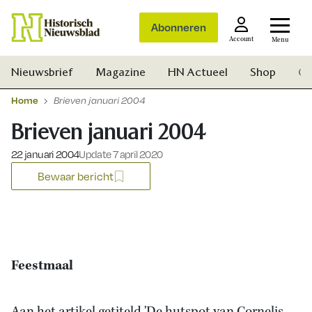
Abonneren
Account
Menu
Nieuwsbrief
Magazine
HN Actueel
Shop
Ge
Home
Brieven januari 2004
Brieven januari 2004
Gepubliceerd op:
22 januari 2004
Update 7 april 2020
Bewaar bericht
Feestmaal
Zoek