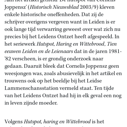
Aan het artikel getiteld 'De hutspot van Cornelis
Joppensz' (
Historisch Nieuwsblad
2003/9) kleven
enkele historische oneffenheden. Dat zij de
schrijver overigens vergeven want in Leiden is er
ook lange tijd verwarring geweest over wat zich nu
precies bij het Leidens Ontzet heeft afgespeeld. In
het seriewerk
Hutspot, Haring en Wittebrood, Tien
eeuwen Leiden en de Leienaars
dat in de jaren 1981-
'82 verscheen, is er grondig onderzoek naar
gedaan. Daaruit bleek dat Cornelis Joppensz geen
weesjongen was, zoals abusievelijk in het artikel en
trouwens ook op het beeldje bij het Leidse
Lammenschansstation vermeld staat. Ten tijde
van het Leidens Ontzet had hij in elk geval een nog
in leven zijnde moeder.
Volgens
Hutspot, haring en Wittebrood
is het