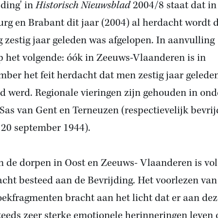
jding' in
Historisch Nieuwsblad
2004/8 staat dat in
rg en Brabant dit jaar (2004) al herdacht wordt 
g zestig jaar geleden was afgelopen. In aanvulling
p het volgende: óók in Zeeuws-Vlaanderen is in
mber het feit herdacht dat men zestig jaar gelede
jd werd. Regionale vieringen zijn gehouden in ond
Sas van Gent en Terneuzen (respectievelijk bevrij
 20 september 1944).
n de dorpen in Oost en Zeeuws- Vlaanderen is vo
cht besteed aan de Bevrijding. Het voorlezen van
ekfragmenten bracht aan het licht dat er aan deze
teeds zeer sterke emotionele herinneringen leven