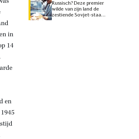
was
Russisch? Deze premier
wilde van zijn land de
e
zestiende Sovjet-staat
maken
and
en in
op 14
a
tarde
d en
i 1945
stijd
n