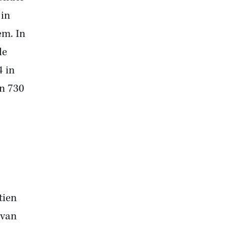
 in
em. In
de
4 in
en 730
tien
 van