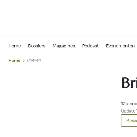
Home
Dossiers
Magazines
Podcas
Home
Dossiers
Magazines
Podcast
Evenementen
Home
Brieven
Br
Gepublic
12 janua
Update 7
Bewa