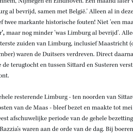
rnhem, Nijmegen en Eindhoven. Een maand later 
rg al bevrijd, samen met België.' Alleen al in dez
f twee markante historische fouten! Niet 'een ma
r
',
maar nog minder 'was Limburg al bevrijd'. Alle
iterste zuiden van Limburg, inclusief Maastricht (
mber) waren de Duitsers verdreven. Direct daarn
e de terugtocht en tussen Sittard en Susteren vers
ont.
ehele resterende Limburg - ten noorden van Sittar
osten van de Maas - bleef bezet en maakte tot me
est afschuwelijke periode van de gehele bezetting
 Razzia's waren aan de orde van de dag. Bij boere