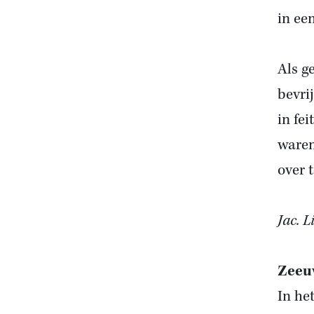
in ee
Als g
bevri
in fei
waren
over 
Jac. 
Zeeu
In he