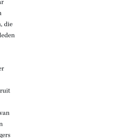
ar
n
, die
rleden
er
ruit
 van
n
gers