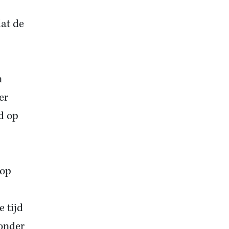
dat de
n
er
d op
lop
 tijd
 onder