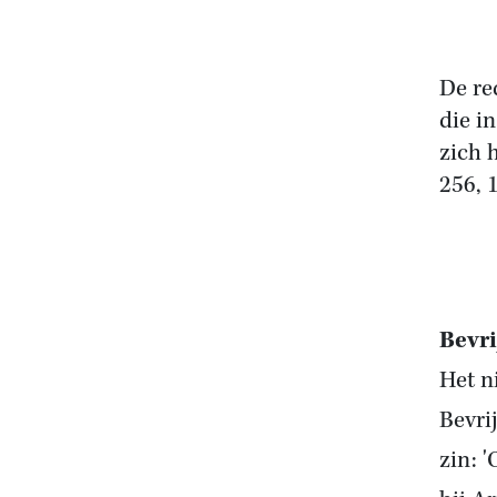
De re
die i
zich 
256, 
Bevri
Het n
Bevri
zin: 