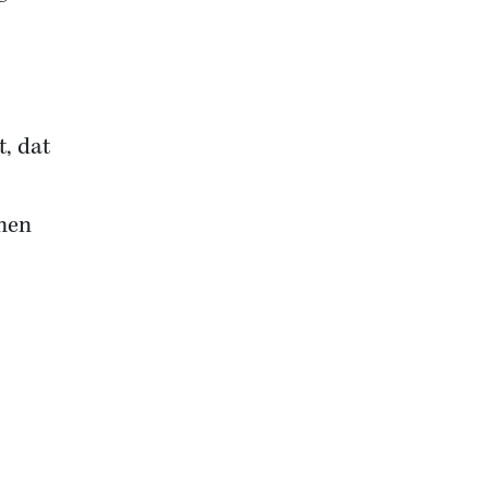
t, dat
 men