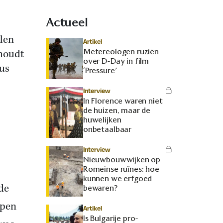
Actueel
elen
Artikel
Metereologen ruziën
ehoudt
over D-Day in film
bus
‘Pressure’
Interview
In Florence waren niet
de huizen, maar de
huwelijken
onbetaalbaar
Interview
Nieuwbouwwijken op
Romeinse ruïnes: hoe
kunnen we erfgoed
de
bewaren?
epen
Artikel
Is Bulgarije pro-