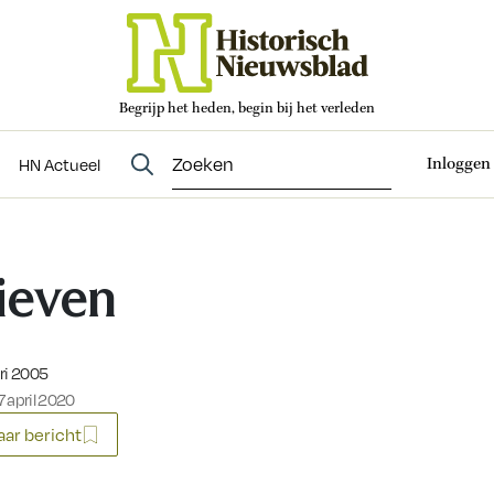
Begrijp het heden, begin bij het verleden
Abonneren
t
Evenementen
HN Actueel
Inloggen
HN Actueel
ieven
eerd op:
ri 2005
 april 2020
ar bericht