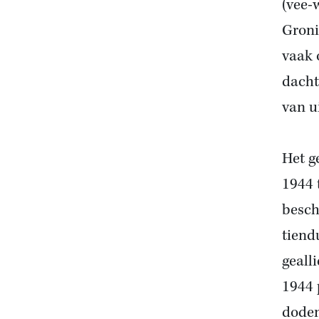
(vee-
Groni
vaak 
dacht
van u
Het g
1944 
besch
tiend
geall
1944 
doden