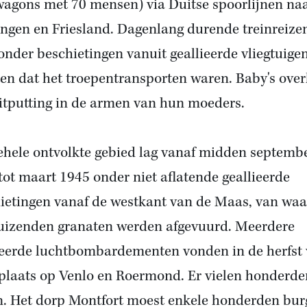
wagons met 70 mensen) via Duitse spoorlijnen na
ngen en Friesland. Dagenlang durende treinreize
onder beschietingen vanuit geallieerde vliegtuigen
en dat het troepentransporten waren. Baby's ove
itputting in de armen van hun moeders.
ehele ontvolkte gebied lag vanaf midden septemb
tot maart 1945 onder niet aflatende geallieerde
ietingen vanaf de westkant van de Maas, van waa
uizenden granaten werden afgevuurd. Meerdere
ieerde luchtbombardementen vonden in de herfst
plaats op Venlo en Roermond. Er vielen honderde
. Het dorp Montfort moest enkele honderden bur