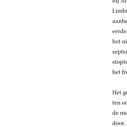
bij A
Limbu
aanhe
eerde
het u
septe
stopt
het fr
Het g
ten o
de me
door.