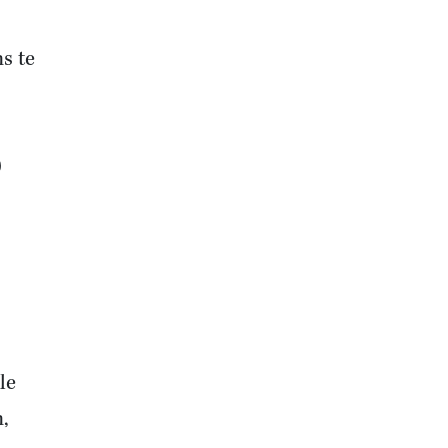
s te
0
le
,