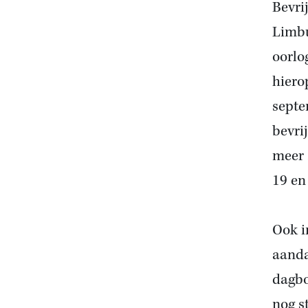
Bevri
Limbu
oorlo
hiero
septe
bevri
meer 
19 en
Ook i
aanda
dagbo
nog s