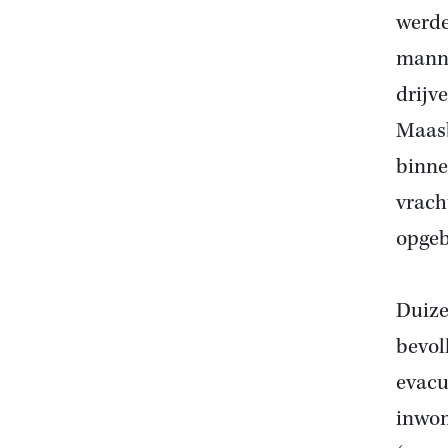
werde
manne
drijv
Maasb
binne
vrach
opgeb
Duize
bevol
evacu
inwon