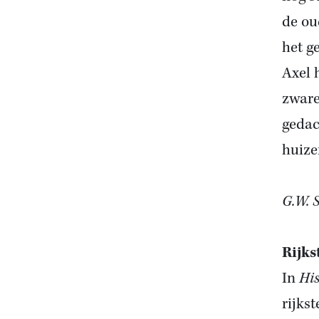
de ou
het g
Axel 
zware
gedac
huize
G.W. 
Rijks
In
His
rijks