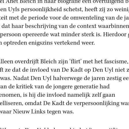
l Anet Bleich in haar biografie een overtuigend b
en Uyls persoonlijkheid schetst, heeft zij zo weini
iteit met de periode voor de omwenteling van de j
g dat haar beschrijving van de context waarbinne
persoon opereerde wat minder sterk is. Hierdoor 
jn optreden enigszins vertekend weer.
lleen overdrijft Bleich zijn ‘flirt’ met het fascisme
jft ze dat de invloed van De Kadt op Den Uyl niet 
 was. Nadat Den Uyl halverwege de jaren zestig e
van de kritiek van de jongere generatie had
enomen, is hij die invloed namelijk zelf gaan
elliseren, omdat De Kadt de verpersoonlijking wa
 waar Nieuw Links tegen was.