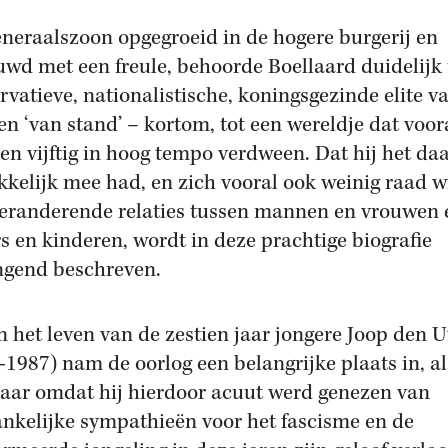
eneraalszoon opgegroeid in de hogere burgerij en
uwd met een freule, behoorde Boellaard duidelijk 
rvatieve, nationalistische, koningsgezinde elite v
n ‘van stand’ – kortom, tot een wereldje dat voor
ren vijftig in hoog tempo verdween. Dat hij het daa
kelijk mee had, en zich vooral ook weinig raad w
eranderende relaties tussen mannen en vrouwen 
s en kinderen, wordt in deze prachtige biografie
ngend beschreven.
n het leven van de zestien jaar jongere Joop den U
-1987) nam de oorlog een belangrijke plaats in, a
aar omdat hij hierdoor acuut werd genezen van
nkelijke sympathieën voor het fascisme en de