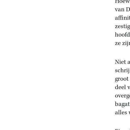
Hoewe
van D
affin
zesti
hoofd
ze zi
Niet a
schri
groot
deel 
overg
bagat
alles