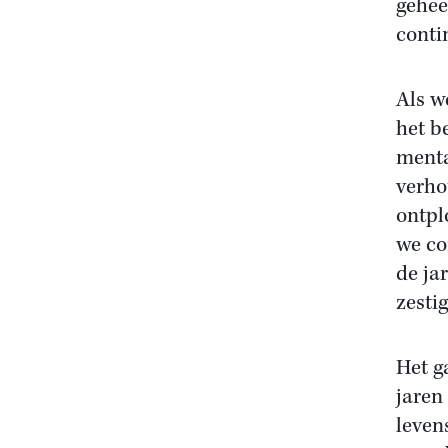
gehee
conti
Als w
het b
menta
verho
ontpl
we co
de ja
zestig
Het g
jaren
leven