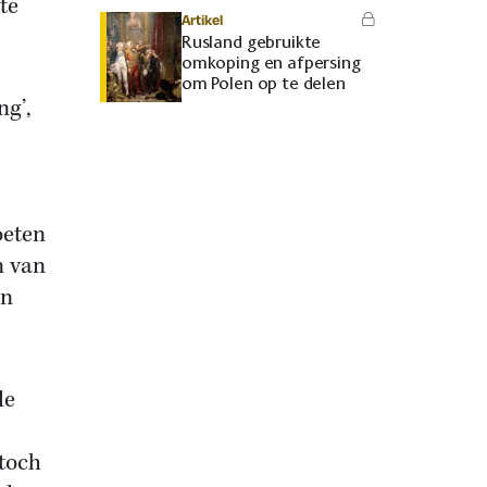
te
Artikel
Rusland gebruikte
omkoping en afpersing
om Polen op te delen
ng’,
oeten
n van
en
de
 toch