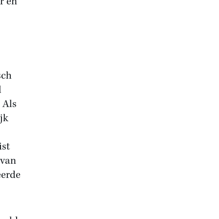
r en
sch
l
 Als
jk
ist
 van
eerde