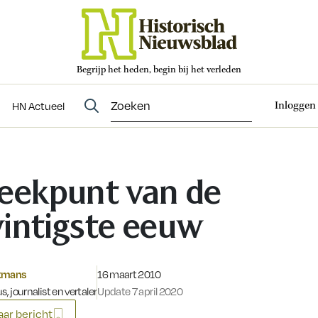
Begrijp het heden, begin bij het verleden
Abonneren
t
Evenementen
HN Actueel
Inloggen
HN Actueel
eekpunt van de
intigste eeuw
Gepubliceerd op:
tmans
16 maart 2010
s, journalist en vertaler
Update 7 april 2020
ar bericht