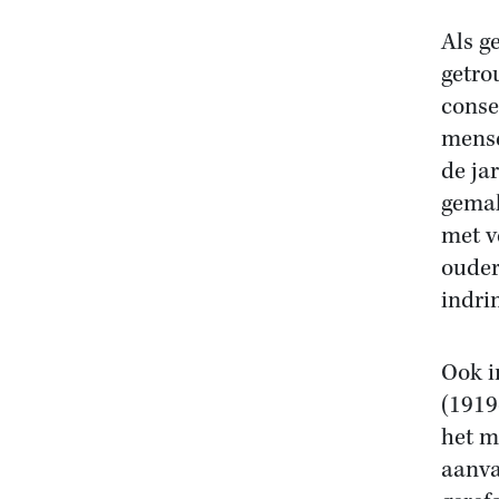
Als g
getro
conse
mense
de ja
gemak
met v
ouder
indri
Ook i
(1919
het m
aanva