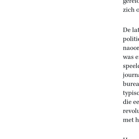
geref
zich o
De la
polit
naoor
was e
speel
journ
burea
typis
die e
revol
met h