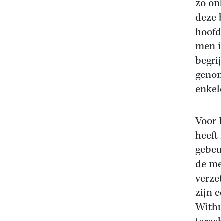
zo on
deze 
hoofd
men i
begrij
genom
enkel
Voor 
heeft
gebeu
de me
verze
zijn 
Withu