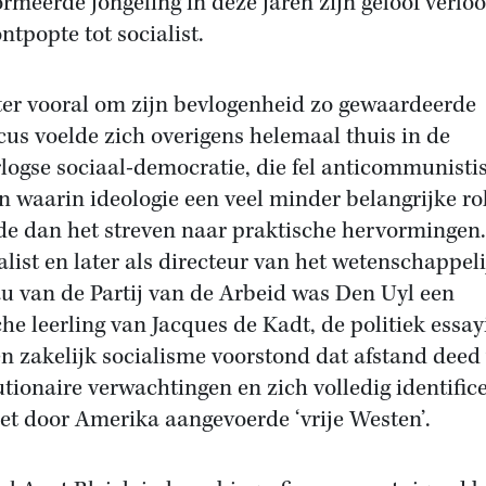
ormeerde jongeling in deze jaren zijn geloof verloo
ntpopte tot socialist.
ter vooral om zijn bevlogenheid zo gewaardeerde
icus voelde zich overigens helemaal thuis in de
logse sociaal-democratie, die fel anticommunisti
n waarin ideologie een veel minder belangrijke ro
de dan het streven naar praktische hervormingen.
alist en later als directeur van het wetenschappeli
u van de Partij van de Arbeid was Den Uyl een
che leerling van Jacques de Kadt, de politiek essay
en zakelijk socialisme voorstond dat afstand deed
utionaire verwachtingen en zich volledig identific
et door Amerika aangevoerde ‘vrije Westen’.