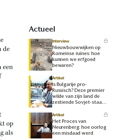
Actueel
de
Interview
Nieuwbouwwijken op
n de
Romeinse ruïnes: hoe
kunnen we erfgoed
bewaren?
n een
f
Artikel
Is Bulgarije pro-
Russisch? Deze premier
wilde van zijn land de
zestiende Sovjet-staat
maken
t
Artikel
Het Proces van
kt op
Neurenberg: hoe oorlog
g als
een misdaad werd