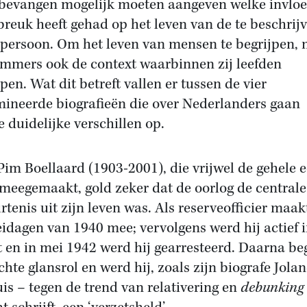
bevangen mogelijk moeten aangeven welke invlo
breuk heeft gehad op het leven van de te beschrij
persoon. Om het leven van mensen te begrijpen, 
mmers ook de context waarbinnen zij leefden
pen. Wat dit betreft vallen er tussen de vier
ineerde biografieën die over Nederlanders gaan
e duidelijke verschillen op.
Pim Boellaard (1903-2001), die vrijwel de gehele 
 meegemaakt, gold zeker dat de oorlog de centrale
rtenis uit zijn leven was. Als reserveofficier maak
idagen van 1940 mee; vervolgens werd hij actief i
t en in mei 1942 werd hij gearresteerd. Daarna b
echte glansrol en werd hij, zoals zijn biografe Jola
is – tegen de trend van relativering en
debunkin