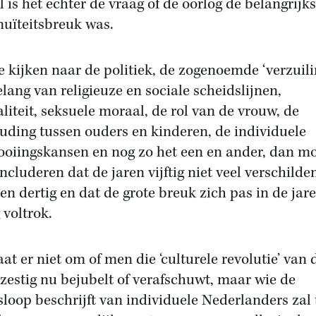
l is het echter de vraag of de oorlog de belangrijks
nuïteitsbreuk was.
e kijken naar de politiek, de zogenoemde ‘verzuili
elang van religieuze en sociale scheidslijnen,
liteit, seksuele moraal, de rol van de vrouw, de
uding tussen ouders en kinderen, de individuele
ooiingskansen en nog zo het een en ander, dan m
ncluderen dat de jaren vijftig niet veel verschilde
ren dertig en dat de grote breuk zich pas in de jar
 voltrok.
aat er niet om of men die ‘culturele revolutie’ van 
 zestig nu bejubelt of verafschuwt, maar wie de
sloop beschrijft van individuele Nederlanders zal