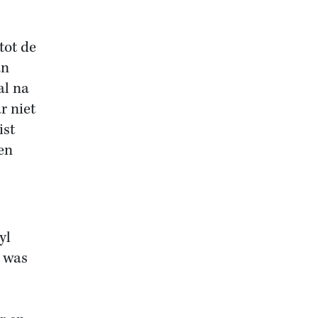
tot de
an
al na
r niet
ist
en
yl
l was