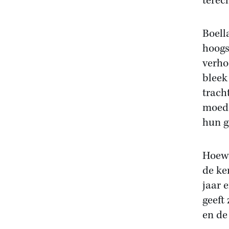
terech
Boell
hoogs
verho
bleek
trach
moed 
hun g
Hoewe
de ke
jaar e
geeft 
en de 