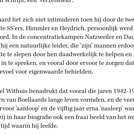
t schrijft, een ‘verzetsheld’.
aard liet zich niet intimideren toen hij door de tw
te SS’ers, Himmler en Heydrich, persoonlijk werd
ord. In de concentratiekampen Natzweiler en Da
 hij een natuurlijke leider, die ‘zijn’ mannen erdo
tte te slepen door hen daadwerkelijk te helpen en
in te spreken, en vooral door ervoor te zorgen dat
evoel voor eigenwaarde behielden.
l Withuis benadrukt dat vooral die jaren 1942-1
rn van Boellaards lange leven vormden, en de veer
rvoor ‘aanloop’ en de vijftig jaar erna ‘nasleep’ wa
zij in haar biografie ook een fraai beeld van het m
tijd waarin hij leefde.