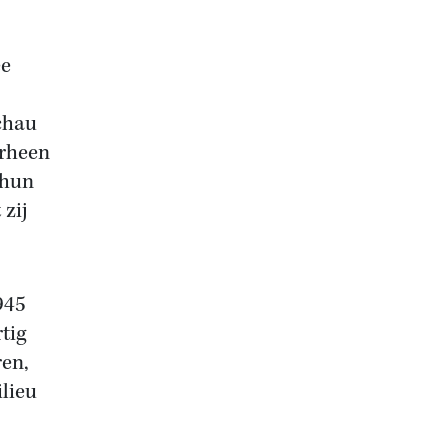
ee
chau
orheen
 hun
 zij
945
tig
ren,
ilieu