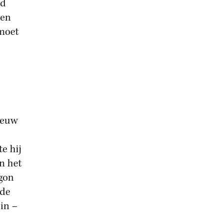
ed
ven
moet
eeuw
te hij
n het
egon
nde
g
in –