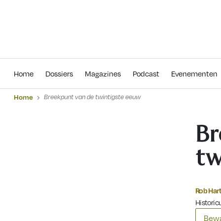
Home
Dossiers
Magazines
Podcas
Home
Dossiers
Magazines
Podcast
Evenementen
Home
Breekpunt van de twintigste eeuw
Br
tw
Rob Har
Historicu
Bewa