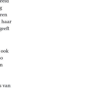
eeld
g
aren
n haar
geeft
, ook
zo
en
s van