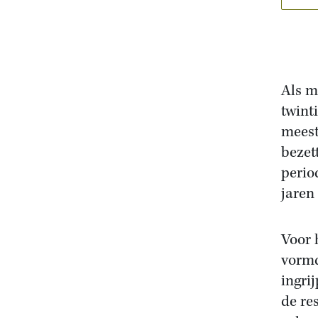
Als m
twint
meest
bezet
perio
jaren 
Voor 
vormd
ingri
de re