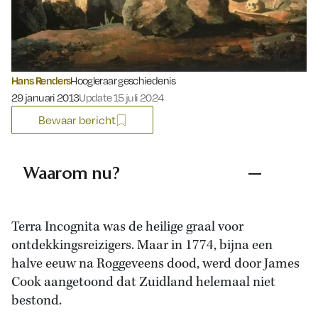
Hans Renders
Hoogleraar geschiedenis
Gepubliceerd op:
29 januari 2013
Update 15 juli 2024
Bewaar bericht
Waarom nu?
Terra Incognita was de heilige graal voor
ontdekkingsreizigers. Maar in 1774, bijna een
halve eeuw na Roggeveens dood, werd door James
Cook aangetoond dat Zuidland helemaal niet
bestond.