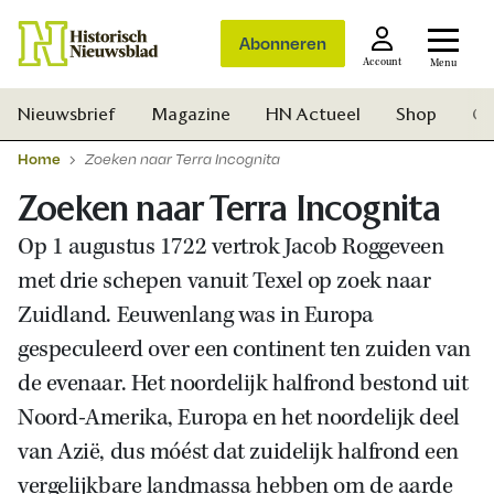
Abonneren
Account
Menu
Nieuwsbrief
Magazine
HN Actueel
Shop
Ge
Home
Zoeken naar Terra Incognita
Zoeken naar Terra Incognita
Op 1 augustus 1722 vertrok Jacob Roggeveen
met drie schepen vanuit Texel op zoek naar
Zuidland. Eeuwenlang was in Europa
gespeculeerd over een continent ten zuiden van
de evenaar. Het noordelijk halfrond bestond uit
Noord-Amerika, Europa en het noordelijk deel
van Azië, dus móést dat zuidelijk halfrond een
Zoek
vergelijkbare landmassa hebben om de aarde