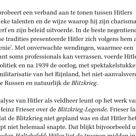
probeert een verband aan te tonen tussen Hitlers
tieke talenten en de wijze waarop hij zijn charism
erf en zijn beleid uitvoerde. In de beste negentien
e tradities presenteerde Hitler zich volgens hem 
genie’. Met onverwachte wendingen, waarmee een
tant soms professionals kan verrassen, voerde Hitl
politiek en na 1939 de oorlog, met spektakelstukke
militarisatie van het Rijnland, het niet-aanvalsve
e Russen en natuurlijk de
Blitzkrieg
.
alyse van Hitler als veldheer leunt op het werk va
Heinz Frieser over de
Blitzkrieg-Legende
. Frieser la
dat de Blitzkrieg niet gepland was en dat Hitler he
pt niet helemaal snapte. Dat blijkt bijvoorbeeld u