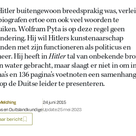
Hitler buitengewoon breedsprakig was, verle
biografen ertoe om ook veel woorden te
iken. Wolfram Pyta is op deze regel geen
ndering. Hij wil Hitlers kunstenaarschap
nden met zijn functioneren als politicus en
eer. Hij heeft in
Hitler
tal van onbekende br
 water gebracht, maar slaagt er niet in om i
na’s en 136 pagina’s voetnoten een samenhan
 op de Duitse leider te presenteren.
Gepubliceerd op:
Melching
24 juni 2015
us en Duitslandkundige
Update 25 mei 2023
ar bericht