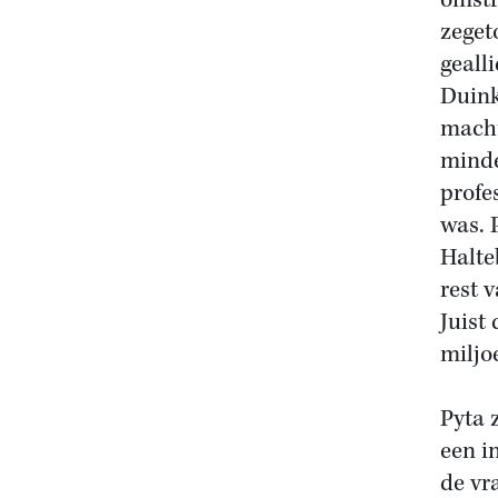
omst
zeget
geall
Duink
macht
minde
profe
was. 
Halte
rest 
Juist
miljo
Pyta 
een i
de vr