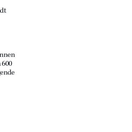
idt
onnen
n 600
gende