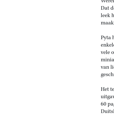
Werel
Dat d
leek 
maak
Pyta 
enkel
vele 
minia
van l
gesch
Het t
uitga
60 pa
Duits