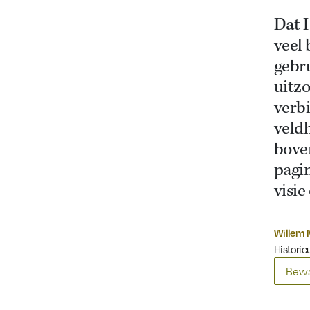
Dat 
veel 
gebru
uitzo
verbi
veldh
boven
pagi
visie
Willem 
Historic
Bewa