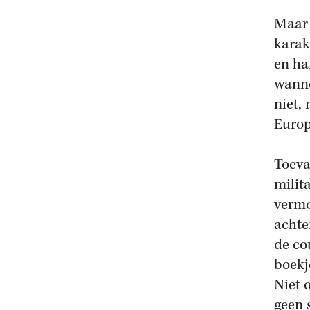
Maar 
karak
en ha
wanne
niet,
Europ
Toeva
milit
vermo
achter
de co
boekj
Niet 
geen 