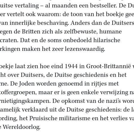
uitse vertaling – al maanden een bestseller. De D
der vertelt ook waarom: de toon van het boekje gee
 van innerlijke beschaving. Anders dan de Duitser
egen de Britten zich als zelfbewuste, humane
raten. Dat en de soms onbedoeld hilarische
kingen maken het zeer lezenswaardig.
oekje laat zien hoe eind 1944 in Groot-Brittannië
ht over Duitsers, de Duitse geschiedenis en het
me. De Joden worden genoemd in rijtjes met
toffergroepen, maar er is geen enkele verwijzing n
rnietigingskampen. De opkomst van de nazi’s wor
amelijk verklaard uit de Duitse geschiedenis: de l
rding, het Pruisische militarisme en het verlies v
e Wereldoorlog.