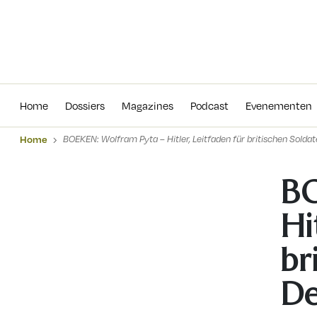
Home
Dossiers
Magazines
Podcas
Home
Dossiers
Magazines
Podcast
Evenementen
Home
BOEKEN: Wolfram Pyta – Hitler, Leitfaden für britischen Solda
BO
Hi
br
De