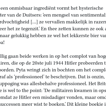
een onmisbaar ingrediënt vormt het hysterische
ter van de Duitsers: ‘een mengsel van sentimentali
rdvochtigheid […] ze vervallen makkelijk in razer
er het ze tegenzit.’ En thee zetten kunnen ze ook 
 maar gelukkig hebben ze wel het lekkerste bier va
a!
llig gaan beide werken in op het complot van hog
airen, die op de 20ste juli 1944 Hitler probeerden 
orden. Pyta wringt zich in bochten om het compl
af als ‘professioneel’ te beschrijven. Dat is onzin
uppoging was allesbehalve professioneel. Het Brit
e is wel to the point: ‘De militairen kwamen in op
omdat ze Hitler een misdadiger vonden, maar omd
successen meer wist te boeken.’ Dit kleine boekje i