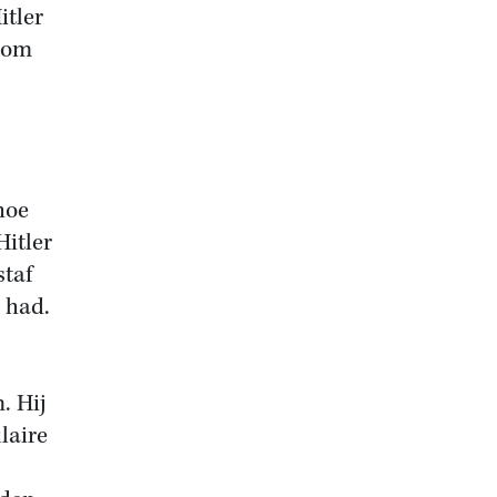
itler
arom
hoe
Hitler
staf
d had.
. Hij
laire