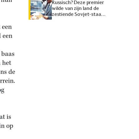
n hun
Russisch? Deze premier
wilde van zijn land de
zestiende Sovjet-staat
maken
 een
d een
e baas
 het
ens de
rrein.
og
at is
in op