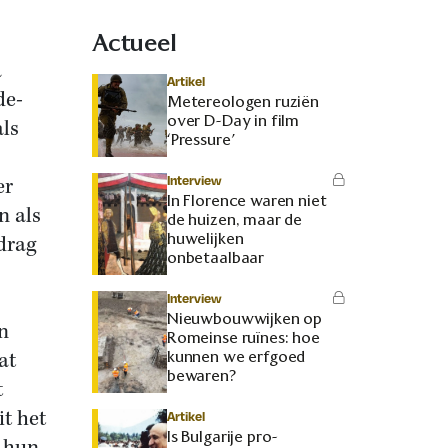
Actueel
a
Artikel
de-
Metereologen ruziën
over D-Day in film
als
‘Pressure’
Interview
er
In Florence waren niet
n als
de huizen, maar de
huwelijken
rdrag
onbetaalbaar
Interview
Nieuwbouwwijken op
n
Romeinse ruïnes: hoe
at
kunnen we erfgoed
bewaren?
t
it het
Artikel
Is Bulgarije pro-