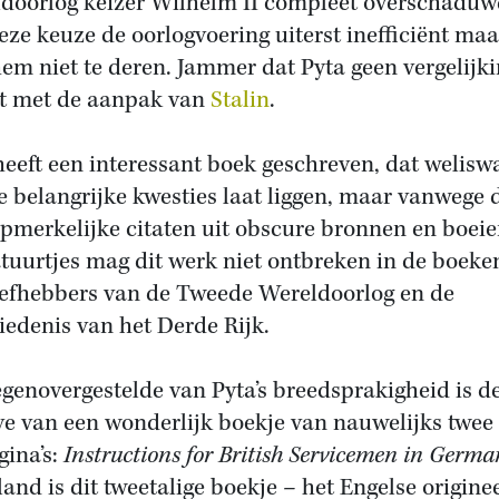
doorlog keizer Wilhelm II compleet overschaduw
eze keuze de oorlogvoering uiterst inefficiënt maa
hem niet te deren. Jammer dat Pyta geen vergelijk
t met de aanpak van
Stalin
.
heeft een interessant boek geschreven, dat welisw
e belangrijke kwesties laat liggen, maar vanwege 
opmerkelijke citaten uit obscure bronnen en boei
tuurtjes mag dit werk niet ontbreken in de boeke
iefhebbers van de Tweede Wereldoorlog en de
iedenis van het Derde Rijk.
egenovergestelde van Pyta’s breedsprakigheid is d
ve van een wonderlijk boekje van nauwelijks twee
gina’s:
Instructions for British Servicemen in Germa
land is dit tweetalige boekje – het Engelse origine