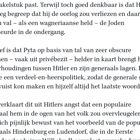
akelstuk past. Terwijl toch goed denkbaar is dat H
oeg begreep dat hij de oorlog zou verliezen en da
jn val – als een wagneriaanse held – de Joden
eurde in de ondergang.
ief is dat Pyta op basis van tal van zeer obscure
en – vaak uit privébezit – helder in kaart brengt 
rhoudingen tussen Hitler en zijn generaals lagen. 
e een verdeel-en-heerspolitiek, zodat de generale 
vuist kon maken en hijzelf altijd het laatste woor
verklaart dit uit Hitlers angst dat een populaire
aal hem in de ogen van het volk zou overvleugelen
ich pijnlijk bewust van het voorbeeld van de popu
aals Hindenburg en Ludendorf, die in de Eerste