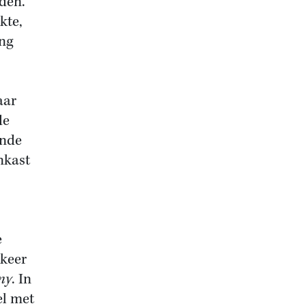
den.
kte,
ing
aar
de
ende
nkast
e
 keer
ny
. In
el met