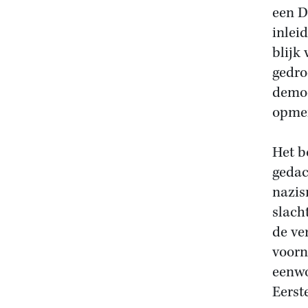
een D
inlei
blijk
gedro
democ
opmer
Het b
gedac
nazis
slach
de ve
voorn
eenwo
Eerst