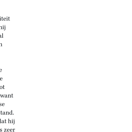
teit
nij
al
n
e
te
ot
, want
se
stand.
at hij
s zeer