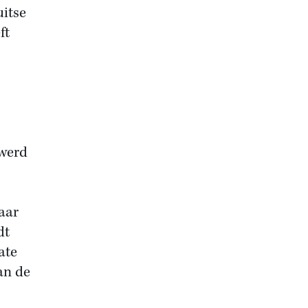
uitse
ft
s
 werd
aar
dt
ate
an de