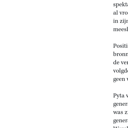
spekt
al vr
in zi
meesl
Posit
bronn
de ve
volgd
geen 
Pyta 
gener
was z
gener