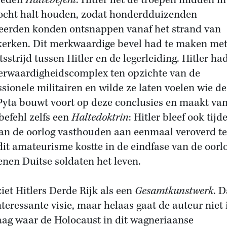
reden
Haltebefehl
: Hitler liet de troepen midden i
ocht halt houden, zodat honderdduizenden
ieerden konden ontsnappen vanaf het strand van
erken. Dit merkwaardige bevel had te maken met
sstrijd tussen Hitler en de legerleiding. Hitler ha
rwaardigheidscomplex ten opzichte van de
ssionele militairen en wilde ze laten voelen wie d
Pyta bouwt voort op deze conclusies en maakt van
befehl zelfs een
Haltedoktrin
: Hitler bleef ook tijd
van de oorlog vasthouden aan eenmaal veroverd te
 dit amateurisme kostte in de eindfase van de oorl
enen Duitse soldaten het leven.
ziet Hitlers Derde Rijk als een
Gesamtkunstwerk
. D
nteressante visie, maar helaas gaat de auteur niet 
aag waar de Holocaust in dit wagneriaanse