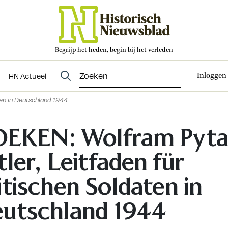
Begrijp het heden, begin bij het verleden
Abonneren
t
Evenementen
HN Actueel
Inloggen
HN Actueel
ten in Deutschland 1944
EKEN: Wolfram Pyta
tler, Leitfaden für
itischen Soldaten in
utschland 1944