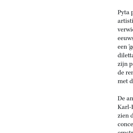
Pyta 
artis
verwi
eeuws
een ‘
dilet
zijn 
de re
met d
De an
Karl-
zien 
conce