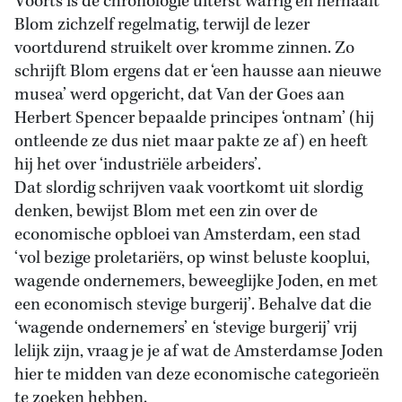
Voorts is de chronologie uiterst warrig en herhaalt
Blom zichzelf regelmatig, terwijl de lezer
voortdurend struikelt over kromme zinnen. Zo
schrijft Blom ergens dat er ‘een hausse aan nieuwe
musea’ werd opgericht, dat Van der Goes aan
Herbert Spencer bepaalde principes ‘ontnam’ (hij
ontleende ze dus niet maar pakte ze af) en heeft
hij het over ‘industriële arbeiders’.
Dat slordig schrijven vaak voortkomt uit slordig
denken, bewijst Blom met een zin over de
economische opbloei van Amsterdam, een stad
‘vol bezige proletariërs, op winst beluste kooplui,
wagende ondernemers, beweeglijke Joden, en met
een economisch stevige burgerij’. Behalve dat die
‘wagende ondernemers’ en ‘stevige burgerij’ vrij
lelijk zijn, vraag je je af wat de Amsterdamse Joden
hier te midden van deze economische categorieën
te zoeken hebben.