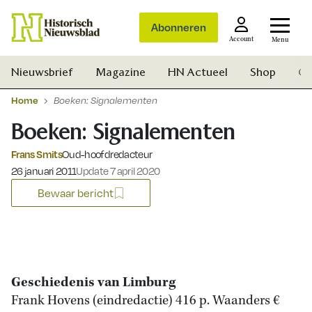
Abonneren
Account
Menu
Nieuwsbrief
Magazine
HN Actueel
Shop
Ge
Home
Boeken: Signalementen
Boeken: Signalementen
Frans Smits
Oud-hoofdredacteur
Gepubliceerd op:
26 januari 2011
Update 7 april 2020
Bewaar bericht
Geschiedenis van Limburg
Frank Hovens (eindredactie) 416 p. Waanders €
Zoek