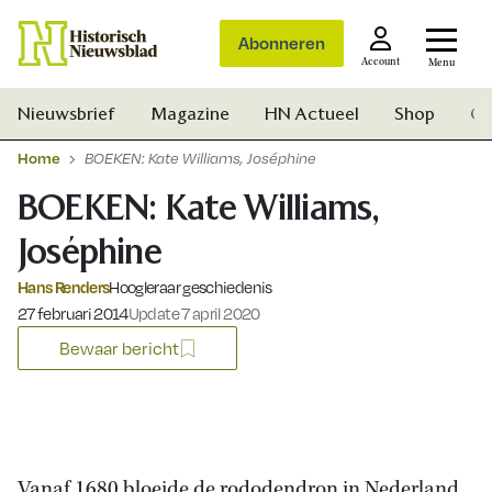
Abonneren
Account
Menu
Nieuwsbrief
Magazine
HN Actueel
Shop
Ge
Home
BOEKEN: Kate Williams, Joséphine
BOEKEN: Kate Williams,
Joséphine
Hans Renders
Hoogleraar geschiedenis
Gepubliceerd op:
27 februari 2014
Update 7 april 2020
Bewaar bericht
Zoek
Vanaf 1680 bloeide de rododendron in Nederland.