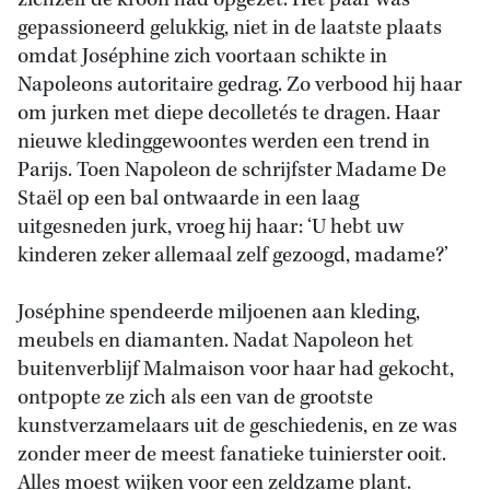
zichzelf de kroon had opgezet. Het paar was
gepassioneerd gelukkig, niet in de laatste plaats
omdat Joséphine zich voortaan schikte in
Napoleons autoritaire gedrag. Zo verbood hij haar
om jurken met diepe decolletés te dragen. Haar
nieuwe kledinggewoontes werden een trend in
Parijs. Toen Napoleon de schrijfster Madame De
Staël op een bal ontwaarde in een laag
uitgesneden jurk, vroeg hij haar: ‘U hebt uw
kinderen zeker allemaal zelf gezoogd, madame?’
Joséphine spendeerde miljoenen aan kleding,
meubels en diamanten. Nadat Napoleon het
buitenverblijf Malmaison voor haar had gekocht,
ontpopte ze zich als een van de grootste
kunstverzamelaars uit de geschiedenis, en ze was
zonder meer de meest fanatieke tuinierster ooit.
Alles moest wijken voor een zeldzame plant.