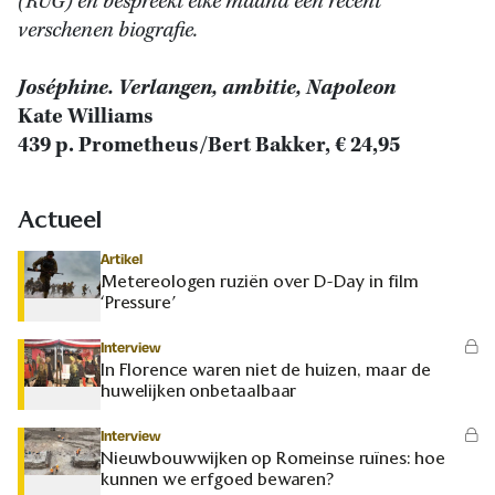
(RUG) en bespreekt elke maand een recent
verschenen biografie.
Joséphine. Verlangen, ambitie, Napoleon
Kate Williams
439 p. Prometheus/Bert Bakker, € 24,95
Actueel
Artikel
Metereologen ruziën over D-Day in film
‘Pressure’
Interview
In Florence waren niet de huizen, maar de
huwelijken onbetaalbaar
Interview
Nieuwbouwwijken op Romeinse ruïnes: hoe
kunnen we erfgoed bewaren?