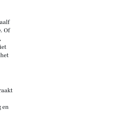
aalf
. Of
,
iet
 het
raakt
g en