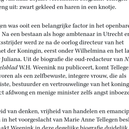
reng uit: zwart gekleed en haren in een knotje.
gen was ooit een belangrijke factor in het openbar
. Na een bestaan als hoge ambtenaar in Utrecht en
tsstrijder werd ze na de oorlog directeur van het
et der Koningin, eerst onder Wilhelmina en het l
 Juliana. Uit de biografie die oud-redacteur van
N
lsblad
W.H. Weenink nu publiceert, komt Telleg
voren als een zelfbewuste, integere vrouw, die als
iste, bestuurder en vertrouwelinge van het konin
ct afdwong en menige minister zelfs angst inboe
eid van denken, vrijheid van handelen en emancip
n in het voorgeslacht van Marie Anne Tellegen bes
akt Weenink in deze degelijke biografie duidelijk