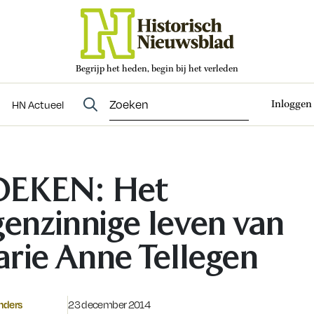
Begrijp het heden, begin bij het verleden
Abonneren
t
Evenementen
HN Actueel
Inloggen
HN Actueel
OEKEN: Het
genzinnige leven van
rie Anne Tellegen
Gepubliceerd op:
nders
23 december 2014