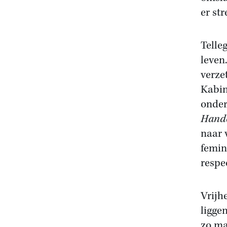
er st
Telle
leven
verze
Kabin
onder
Hande
naar 
femin
respe
Vrijh
ligge
zo ma