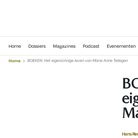
Home
Dossiers
Magazines
Podcas
Home
Dossiers
Magazines
Podcast
Evenementen
Home
BOEKEN: Het eigenzinnige leven van Marie Anne Tellegen
B
ei
Ma
Hans Re