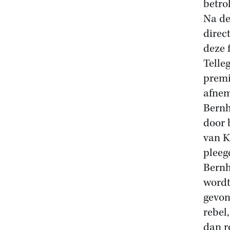
betro
Na de
direc
deze 
Telle
premi
afnem
Bernh
door 
van K
pleeg
Bernh
wordt
gevon
rebel
dan r