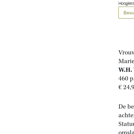
Hooglera
Bewa
Vrouw
Marie
W.H.
460 p
€ 24,
De be
achte
Statu
omsla