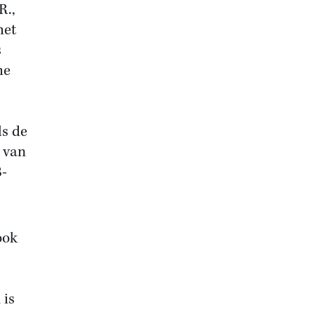
R.,
het
s
he
s de
 van
B-
ook
 is