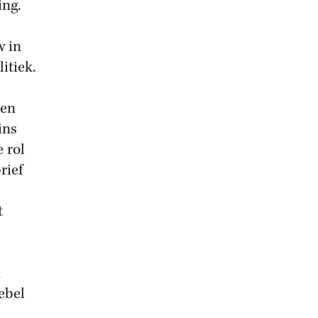
ing.
w in
itiek.
ten
ins
 rol
rief
t
n
ebel