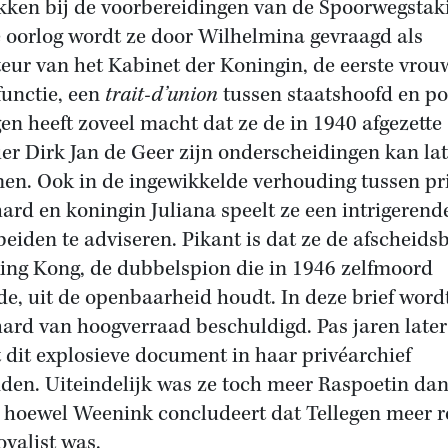
kken bij de voorbereidingen van de Spoorwegstak
 oorlog wordt ze door Wilhelmina gevraagd als
teur van het Kabinet der Koningin, de eerste vrou
functie, een
trait-d’union
tussen staatshoofd en pol
gen heeft zoveel macht dat ze de in 1940 afgezette
er Dirk Jan de Geer zijn onderscheidingen kan la
en. Ook in de ingewikkelde verhouding tussen pr
ard en koningin Juliana speelt ze een intrigerende
beiden te adviseren. Pikant is dat ze de afscheidsb
ing Kong, de dubbelspion die in 1946 zelfmoord
de, uit de openbaarheid houdt. In deze brief word
ard van hoogverraad beschuldigd. Pas jaren later
 dit explosieve document in haar privéarchief
den. Uiteindelijk was ze toch meer Raspoetin da
, hoewel Weenink concludeert dat Tellegen meer r
oyalist was.