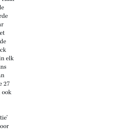
de
rde
ar
et
 de
ack
in elk
ans
an
e 27
d ook
tie’
door