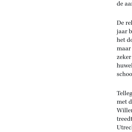
de aa
De re
jaar 
het d
maar 
zeker
huwel
schoo
Telle
met d
Wille
treed
Utrec