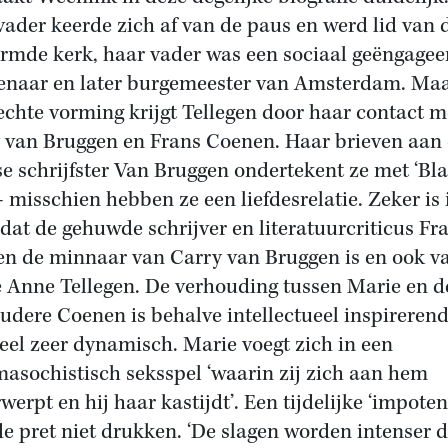
vader keerde zich af van de paus en werd lid van 
rmde kerk, haar vader was een sociaal geëngagee
naar en later burgemeester van Amsterdam. Ma
echte vorming krijgt Tellegen door haar contact m
 van Bruggen en Frans Coenen. Haar brieven aan
se schrijfster Van Bruggen ondertekent ze met ‘Bl
– misschien hebben ze een liefdesrelatie. Zeker is 
 dat de gehuwde schrijver en literatuurcriticus Fr
n de minnaar van Carry van Bruggen is en ook v
 Anne Tellegen. De verhouding tussen Marie en d
oudere Coenen is behalve intellectueel inspireren
eel zeer dynamisch. Marie voegt zich in een
asochistisch seksspel ‘waarin zij zich aan hem
erpt en hij haar kastijdt’. Een tijdelijke ‘impoten
e pret niet drukken. ‘De slagen worden intenser 