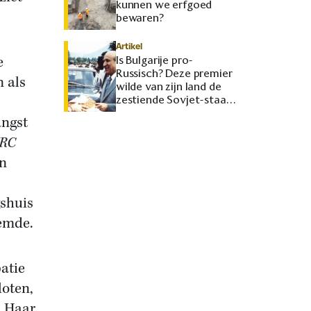
kunnen we erfgoed
bewaren?
Artikel
e
Is Bulgarije pro-
Russisch? Deze premier
 als
wilde van zijn land de
zestiende Sovjet-staat
maken
angst
RC
en
gshuis
zemde.
atie
loten,
. Haar