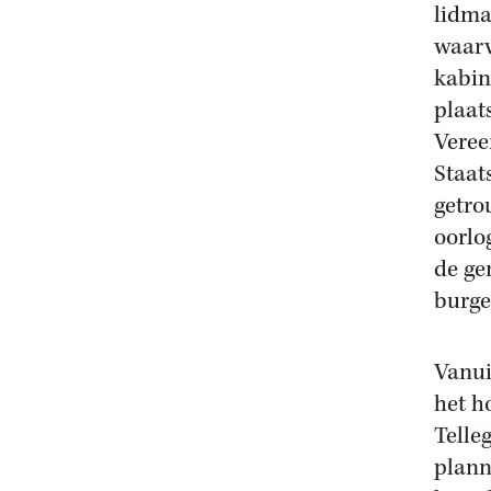
lidma
waarv
kabin
plaat
Veree
Staat
getro
oorlo
de ge
burge
Vanui
het h
Telle
plann