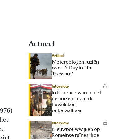
Actueel
Artikel
Metereologen ruziën
over D-Day in film
‘Pressure’
Interview
In Florence waren niet
de huizen, maar de
huwelijken
1976)
onbetaalbaar
 het
Interview
et
Nieuwbouwwijken op
Romeinse ruïnes: hoe
ziet