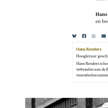
Hans
en be
Hans Renders
Hoogleraar gesch
Hans Renders is hoo
verbonden aan de Ri
voorselectiecommiss