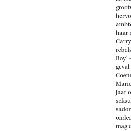
groot
hervo
ambte
haar 
Carry
rebel
Boy’ 
geval
Coene
Marie
jaar 
seksu
sadom
onderw
mag d