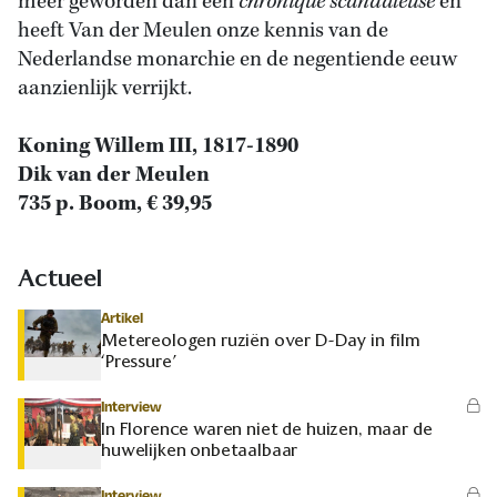
meer geworden dan een
chronique scandaleuse
en
heeft Van der Meulen onze kennis van de
Nederlandse monarchie en de negentiende eeuw
aanzienlijk verrijkt.
Koning Willem III, 1817-1890
Dik van der Meulen
735 p. Boom, € 39,95
Actueel
Artikel
Metereologen ruziën over D-Day in film
‘Pressure’
Interview
In Florence waren niet de huizen, maar de
huwelijken onbetaalbaar
Interview