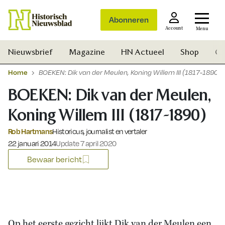
Abonneren
Account
Menu
Nieuwsbrief
Magazine
HN Actueel
Shop
Ge
Home
BOEKEN: Dik van der Meulen, Koning Willem III (1817-1890)
BOEKEN: Dik van der Meulen,
Koning Willem III (1817-1890)
Rob Hartmans
Historicus, journalist en vertaler
Gepubliceerd op:
22 januari 2014
Update 7 april 2020
Bewaar bericht
Zoek
Op het eerste gezicht lijkt Dik van der Meulen een