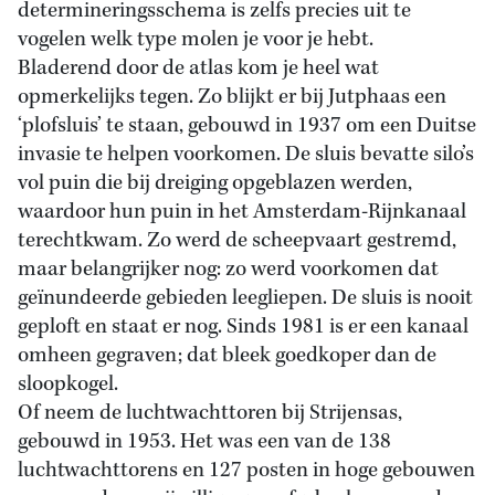
determineringsschema is zelfs precies uit te
vogelen welk type molen je voor je hebt.
Bladerend door de atlas kom je heel wat
opmerkelijks tegen. Zo blijkt er bij Jutphaas een
‘plofsluis’ te staan, gebouwd in 1937 om een Duitse
invasie te helpen voorkomen. De sluis bevatte silo’s
vol puin die bij dreiging opgeblazen werden,
waardoor hun puin in het Amsterdam-Rijnkanaal
terechtkwam. Zo werd de scheepvaart gestremd,
maar belangrijker nog: zo werd voorkomen dat
geïnundeerde gebieden leegliepen. De sluis is nooit
geploft en staat er nog. Sinds 1981 is er een kanaal
omheen gegraven; dat bleek goedkoper dan de
sloopkogel.
Of neem de luchtwachttoren bij Strijensas,
gebouwd in 1953. Het was een van de 138
luchtwachttorens en 127 posten in hoge gebouwen