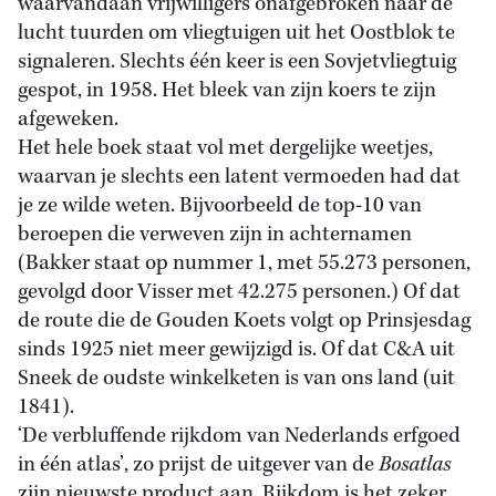
waarvandaan vrijwilligers onafgebroken naar de
lucht tuurden om vliegtuigen uit het Oostblok te
signaleren. Slechts één keer is een Sovjetvliegtuig
gespot, in 1958. Het bleek van zijn koers te zijn
afgeweken.
Het hele boek staat vol met dergelijke weetjes,
waarvan je slechts een latent vermoeden had dat
je ze wilde weten. Bijvoorbeeld de top-10 van
beroepen die verweven zijn in achternamen
(Bakker staat op nummer 1, met 55.273 personen,
gevolgd door Visser met 42.275 personen.) Of dat
de route die de Gouden Koets volgt op Prinsjesdag
sinds 1925 niet meer gewijzigd is. Of dat C&A uit
Sneek de oudste winkelketen is van ons land (uit
1841).
‘De verbluffende rijkdom van Nederlands erfgoed
in één atlas’, zo prijst de uitgever van de
Bosatlas
zijn nieuwste product aan. Rijkdom is het zeker.