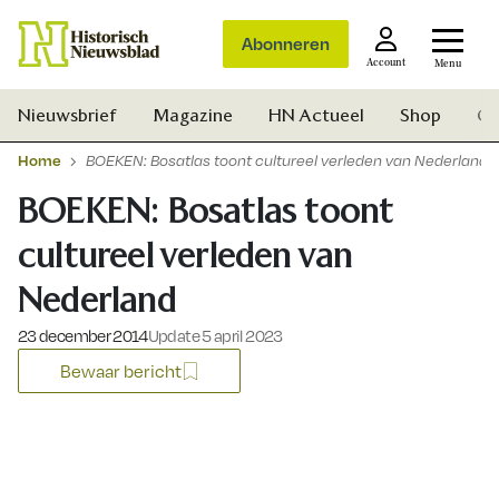
Abonneren
Account
Menu
Nieuwsbrief
Magazine
HN Actueel
Shop
Ge
Home
BOEKEN: Bosatlas toont cultureel verleden van Nederland
BOEKEN: Bosatlas toont
cultureel verleden van
Nederland
Gepubliceerd op:
23 december 2014
Update 5 april 2023
Bewaar bericht
Zoek