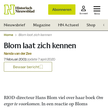
Abonneren
Account
Menu
Nieuwsbrief
Magazine
HN Actueel
Shop
Ge
Home
Blom laat zich kennen
Blom laat zich kennen
Nanda van der Zee
Gepubliceerd op:
7 februari 2001
Update 7 april 2020
Bewaar bericht
RIOD-directeur Hans Blom viel over haar boek
Om
erger te voorkomen
. In een reactie op Bloms
Zoek