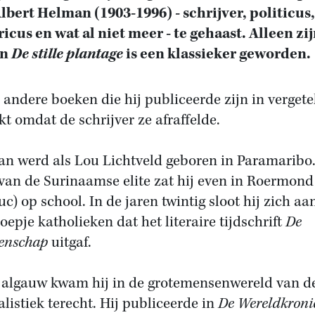
lbert Helman (1903-1996) - schrijver, politicus,
ricus en wat al niet meer - te gehaast. Alleen zi
an
De stille plantage
is een klassieker geworden.
 andere boeken die hij publiceerde zijn in vergete
kt omdat de schrijver ze afraffelde.
n werd als Lou Lichtveld geboren in Paramaribo.
van de Surinaamse elite zat hij even in Roermond
c) op school. In de jaren twintig sloot hij zich aan
oepje katholieken dat het literaire tijdschrift
De
enschap
uitgaf.
algauw kwam hij in de grotemensenwereld van d
alistiek terecht. Hij publiceerde in
De Wereldkroni