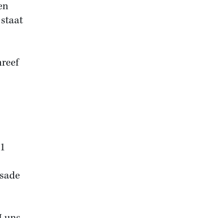
en
 staat
hreef
61
ssade