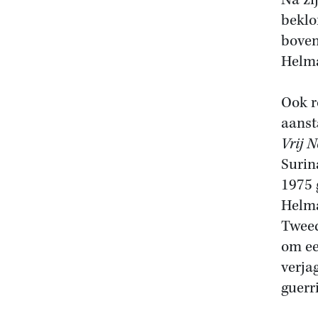
Na zi
beklo
boven
Helma
Ook r
aanst
Vrij 
Surin
1975 
Helma
Tweed
om ee
verja
guerr