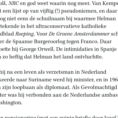
olk
,
NRC
en god weet waarin nog meer. Van Kemp
 een lijst op van vijftig (!) pseudoniemen, en daar
og niet eens de schuilnaam bij waarmee Helman
tekende in het ultraconservatieve katholieke
dblad
Roeping
. Voor
De Groene Amsterdammer
sc
ver de Spaanse Burgeroorlog tegen Franco. Daar
ette hij George Orwell. De intimidaties in Spanje
 zo heftig dat Helman het land ontvluchtte.
hij na een leven als verzetsman in Nederland
keerde naar Suriname werd hij minister, en in 19
 zijn loopbaan als diplomaat. Als Gevolmachtigd
ter was hij verbonden aan de Nederlandse amba
shington.