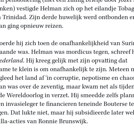
jn pensionering (met een zuinig briefje door Jozef
nken) vestigde Helman zich op het eilandje Tobag
 Trinidad. Zijn derde huwelijk werd ontbonden e
n ging opnieuw reizen.
oerde hij zich toen de onafhankelijkheid van Sur
aande was. Helman was mordicus tegen, schreef h
Nederland
. Hij kreeg gelijk met zijn opvatting dat
ame te klein is om onafhankelijk te zijn. Meteen 
gleed het land af ‘in corruptie, nepotisme en chaos
n was over de zeventig, maar kwam net als tijde
e Wereldoorlog in verzet. Hij smeedde zelfs plan
n invasieleger te financieren teneinde Bouterse te
gen. Dat lukte niet, maar hij subsidieerde later we
illa-acties van Ronnie Brunswijk.