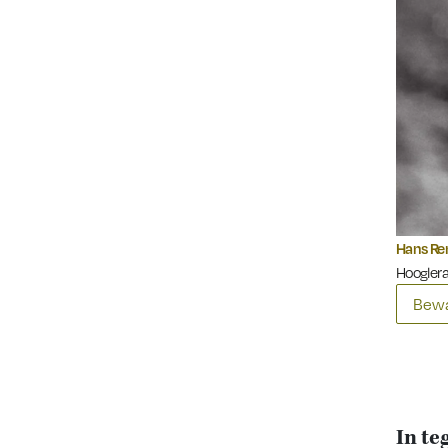
Hans Re
Hooglera
Bewa
In te