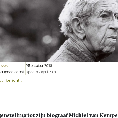
Gepubliceerd op:
nders
25 oktober 2016
ar geschiedenis
Update 7 april 2020
ar bericht
genstelling tot zijn biograaf Michiel van Kemp