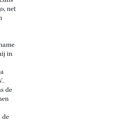
 Luns
o, net
n
iname
ij in
na
’.
ns de
nen
l de