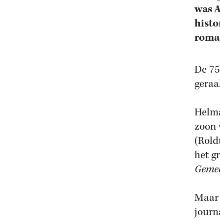
was A
histo
rom
De 75
geraa
Helma
zoon 
(Roldu
het gr
Geme
Maar 
journ