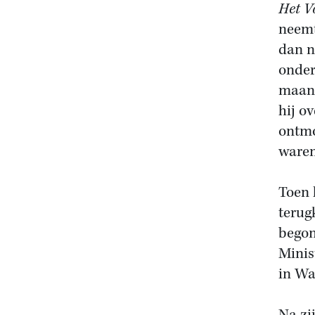
Het V
neemt
dan n
onder
maan
hij o
ontmo
waren
Toen 
terug
begon
Minis
in Wa