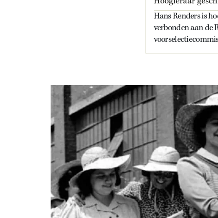
Hoogleraar gesch
Hans Renders is hoo
verbonden aan de Ri
voorselectiecommiss