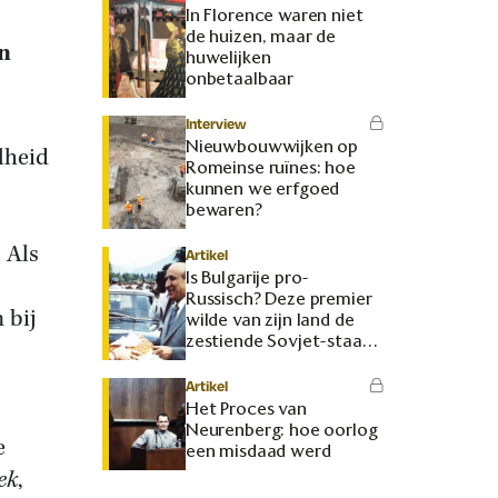
In Florence waren niet
de huizen, maar de
jn
huwelijken
onbetaalbaar
Interview
Nieuwbouwwijken op
lheid
Romeinse ruïnes: hoe
kunnen we erfgoed
bewaren?
 Als
Artikel
Is Bulgarije pro-
Russisch? Deze premier
 bij
wilde van zijn land de
zestiende Sovjet-staat
maken
Artikel
Het Proces van
Neurenberg: hoe oorlog
e
een misdaad werd
ek
,