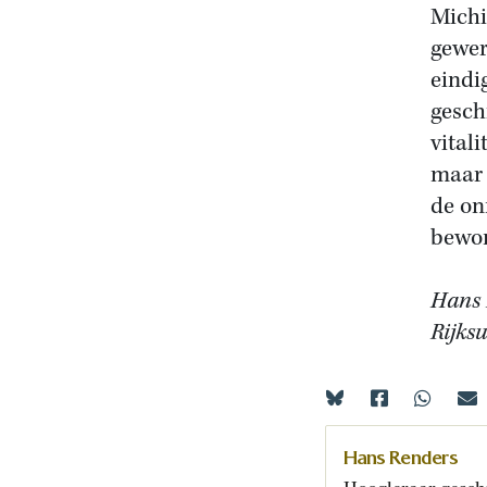
Michi
gewer
eindi
gesch
vitali
maar 
de on
bewon
Hans R
Rijksu
Hans Renders