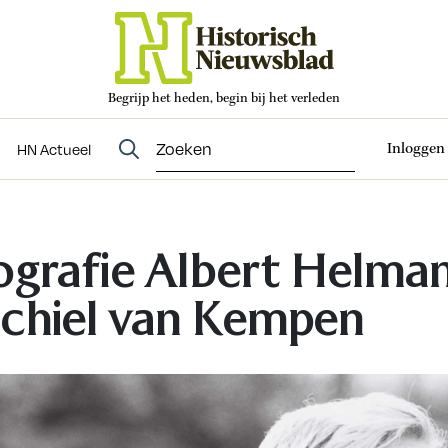
Begrijp het heden, begin bij het verleden
Abonneren
t
Evenementen
HN Actueel
Inloggen
HN Actueel
ografie Albert Helma
chiel van Kempen