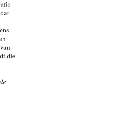
afie
 dat
iens
een
 van
dt die
 de