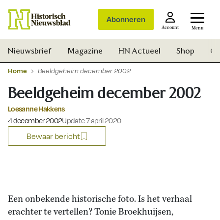
Abonneren
Account
Menu
Nieuwsbrief
Magazine
HN Actueel
Shop
Ge
Home
Beeldgeheim december 2002
Beeldgeheim december 2002
Loesanne Hakkens
Gepubliceerd op:
4 december 2002
Update 7 april 2020
Bewaar bericht
Een onbekende historische foto. Is het verhaal
erachter te vertellen? Tonie Broekhuijsen,
Zoek