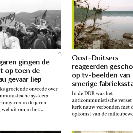
Oost-Duitsers
aren gingen de
reageerden gescho
at op toen de
op tv-beelden van
u gevaar liep
smerige fabrieksst
s groeiende onvrede over
In de DDR was het
mmunistische systeem
anticommunistische verzet
Hongaren in de jaren
kerk nauw verbonden met 
g wel uit om in het
opkomst van de milieubewe
ar kritiek te uiten. Pas toen
Een heimelijk gefilmde
w van een
televisiedocumentaire over
rachtcentrale de Donau