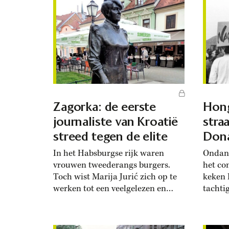
Zagorka: de eerste
Hong
journaliste van Kroatië
stra
streed tegen de elite
Dona
In het Habsburgse rijk waren
Ondank
vrouwen tweederangs burgers.
het co
Toch wist Marija Jurić zich op te
keken 
werken tot een veelgelezen en
tachti
beruchte journaliste. Ze streedt
openba
tegen de Hongaarse elite voor de
de bou
rechten van het Kroatische volk.
waterk