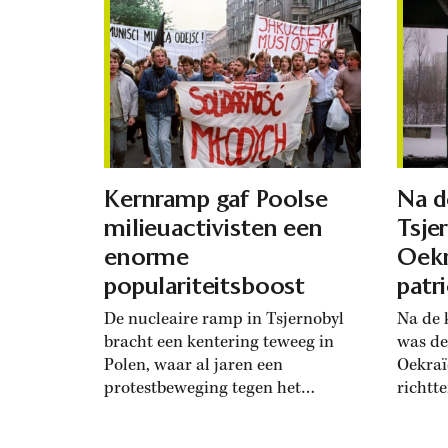
Het bracht haar tot in de
bedrei
gevangenis. Op een middag in
opstand
oktober 1896 liep de Kroatische
hadden
Marija Jurić (1873-1957) over...
Slowak
een gi
water
te...
Kernramp gaf Poolse
Na d
milieuactivisten een
Tsje
enorme
Oekr
populariteitsboost
patr
De nucleaire ramp in Tsjernobyl
Na de 
bracht een kentering teweeg in
was de
Polen, waar al jaren een
Oekraï
protestbeweging tegen het
richtt
communistische regime
milieu
sluimerde. Doordat het Sovjet-
milieu