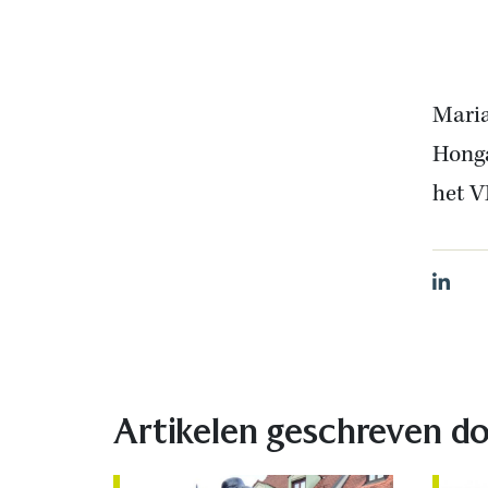
Maria
Honga
het 
Linked
Artikelen geschreven do