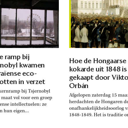
vieze fabrieksstad zette het
gde, kwam de bevolking in
Duitse milieuactivisme in é
. In de jaren vijftig
op de kaart. Het grote publ
 Hongarije en Tsjecho-
leerde de Oost-Duitse
ije het plan opgevat om
milieubeweging kennen toe
gantische
september 1988 de
krachtcentrale met dammen
televisiedocumentaire Bitte
Bitterfeld op de...
e ramp bij
Hoe de Hongaarse
rnobyl kwamen
kokarde uit 1848 is
aïense eco-
gekaapt door Vikto
iotten in verzet
Orbán
kernramp bij Tsjernobyl
Afgelopen zaterdag 15 maa
 maat vol voor een groep
herdachten de Hongaren d
ense intellectuelen: ze
onafhankelijkheidsoorlog 
en hun eigen
1848-1849. Het is traditie 
organisatie op. Hun
deze feestdag een kokarde i
activisme ging gepaard met