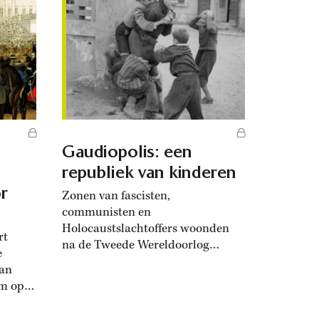
 Oost-
flauwvielen door overwaaiende
én klap
fabrieksgassen. Op het centrale
iek
plein van het Bulgaarse
provinciestadje Roese, niet ver van
n in
de Roemeense grens, stond op 23
september 1987 een groep jonge
res aus
kinderen te wachten op hun...
Gaudiopolis: een
republiek van kinderen
r
Zonen van fascisten,
communisten en
Holocaustslachtoffers woonden
rt
na de Tweede Wereldoorlog
e
samen in kinderrepubliek
van
Gaudiopolis.
om op
n de