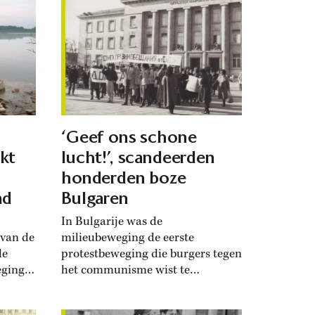
‘Geef ons schone
kt
lucht!’, scandeerden
honderden boze
ad
Bulgaren
In Bulgarije was de
 van de
milieubeweging de eerste
de
protestbeweging die burgers tegen
ging.
het communisme wist te
mobiliseren. Moeders kwamen in
 een
opstand nadat hun kinderen