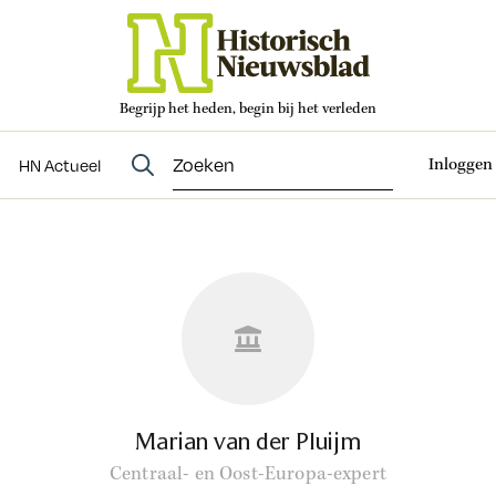
Begrijp het heden, begin bij het verleden
Abonneren
t
Evenementen
HN Actueel
Inloggen
HN Actueel
Marian van der Pluijm
Centraal- en Oost-Europa-expert