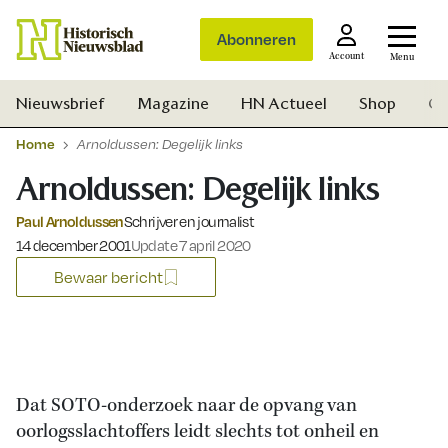
Abonneren
Account
Menu
Nieuwsbrief
Magazine
HN Actueel
Shop
Ge
Home
Arnoldussen: Degelijk links
Arnoldussen: Degelijk links
Paul Arnoldussen
Schrijver en journalist
Gepubliceerd op:
14 december 2001
Update 7 april 2020
Bewaar bericht
Dat SOTO-onderzoek naar de opvang van
oorlogsslachtoffers leidt slechts tot onheil en
Zoek