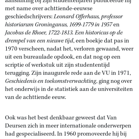
aansluiting bij zijn studentenjaren publiceerde hij
met name over achttiende-eeuwse
geschiedschrijvers:
Leonard Offerhaus, professor
historiarum Groninganus, 1699-1779 in 1957
en
Jacobus de Rhoer, 1722-1813. Een historicus op de
drempel van een nieuwe tĳd
, een boekje dat pas in
1970 verscheen, nadat het, verloren gewaand, weer
uit een bureaulade opdook, en dat nog op een
scriptie of werkstuk uit zijn studententijd
terugging. Zijn inaugurele rede aan de VU in 1971,
Geschiedenis en toekomstverwachting
, ging nog over
het onderwĳs in de statistiek aan de universiteiten
van de achttiende eeuw.
Ook was het best denkbaar geweest dat Van
Deursen zich in meer internationale onderwerpen
had gespecialiseerd. In 1960 promoveerde hij bij