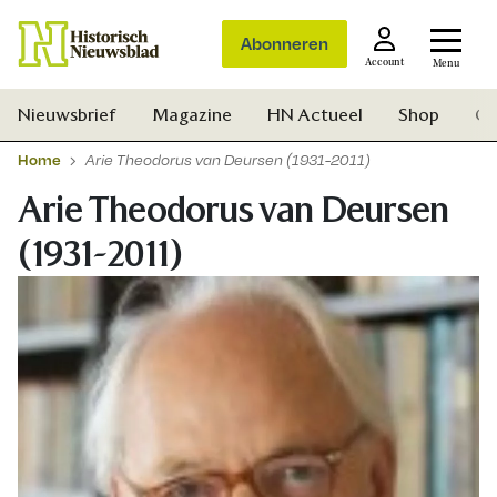
Abonneren
Account
Menu
Nieuwsbrief
Magazine
HN Actueel
Shop
Ge
Home
Arie Theodorus van Deursen (1931-2011)
Arie Theodorus van Deursen
(1931-2011)
Zoek