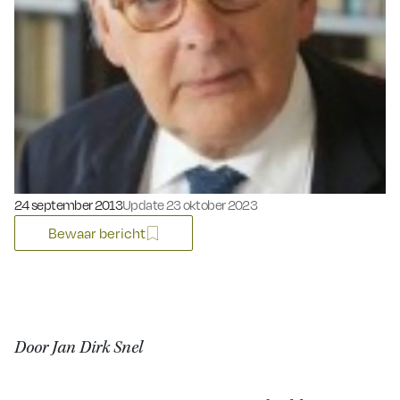
Gepubliceerd op:
24 september 2013
Update 23 oktober 2023
Bewaar bericht
Door Jan Dirk Snel