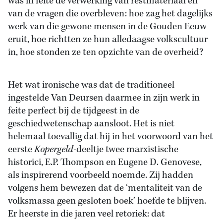
was in feite de verwerking van restmateriaal en
van de vragen die overbleven: hoe zag het dagelijks
werk van die gewone mensen in de Gouden Eeuw
eruit, hoe richtten ze hun alledaagse volkscultuur
in, hoe stonden ze ten opzichte van de overheid?
Het wat ironische was dat de traditioneel
ingestelde Van Deursen daarmee in zijn werk in
feite perfect bij de tijdgeest in de
geschiedwetenschap aansloot. Het is niet
helemaal toevallig dat hij in het voorwoord van het
eerste
Kopergeld
-deeltje twee marxistische
historici, E.P. Thompson en Eugene D. Genovese,
als inspirerend voorbeeld noemde. Zij hadden
volgens hem bewezen dat de ‘mentaliteit van de
volksmassa geen gesloten boek’ hoefde te blijven.
Er heerste in die jaren veel retoriek: dat