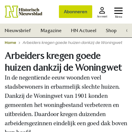
Abonneren
Account
Menu
Nieuwsbrief
Magazine
HN Actueel
Shop
Ge
Home
Arbeiders kregen goede huizen dankzij de Woningwet
Arbeiders kregen goede
huizen dankzij de Woningwet
In de negentiende eeuw woonden veel
stadsbewoners in erbarmelijk slechte huizen.
Dankzij de Woningwet van 1901 konden
gemeenten het woningbestand verbeteren en
uitbreiden. Daardoor kregen duizenden
arbeidersgezinnen eindelijk een goed dak boven
Zoek