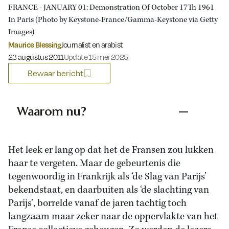
FRANCE - JANUARY 01: Demonstration Of October 17Th 1961
In Paris (Photo by Keystone-France/Gamma-Keystone via Getty
Images)
Maurice Blessing
Journalist en arabist
Gepubliceerd op:
23 augustus 2011
Update 15 mei 2025
Bewaar bericht
Waarom nu?
Het leek er lang op dat het de Fransen zou lukken
haar te vergeten. Maar de gebeurtenis die
tegenwoordig in Frankrijk als ‘de Slag van Parijs’
bekendstaat, en daarbuiten als ‘de slachting van
Parijs’, borrelde vanaf de jaren tachtig toch
langzaam maar zeker naar de oppervlakte van het