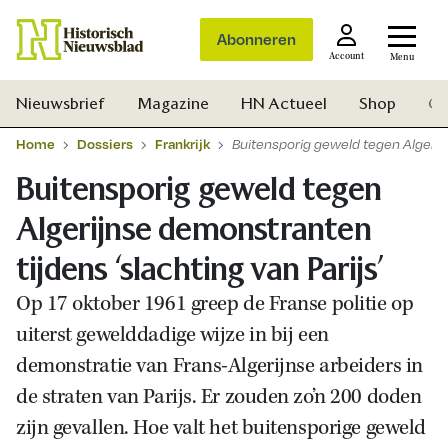
Abonneren
Account
Menu
Nieuwsbrief
Magazine
HN Actueel
Shop
Ge
Home
Dossiers
Frankrijk
Buitensporig geweld tegen Algerijn
Buitensporig geweld tegen
Algerijnse demonstranten
tijdens ‘slachting van Parijs’
Op 17 oktober 1961 greep de Franse politie op
uiterst gewelddadige wijze in bij een
demonstratie van Frans-Algerijnse arbeiders in
de straten van Parijs. Er zouden zo’n 200 doden
zijn gevallen. Hoe valt het buitensporige geweld
Zoek