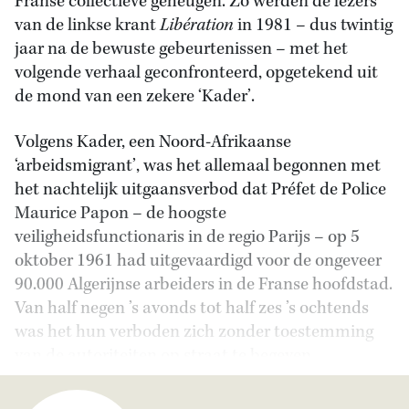
Franse collectieve geheugen. Zo werden de lezers
van de linkse krant
Libération
in 1981 – dus twintig
jaar na de bewuste gebeurtenissen – met het
volgende verhaal geconfronteerd, opgetekend uit
de mond van een zekere ‘Kader’.
Volgens Kader, een Noord-Afrikaanse
‘arbeidsmigrant’, was het allemaal begonnen met
het nachtelijk uitgaansverbod dat Préfet de Police
Maurice Papon – de hoogste
veiligheidsfunctionaris in de regio Parijs – op 5
oktober 1961 had uitgevaardigd voor de ongeveer
90.000 Algerijnse arbeiders in de Franse hoofdstad.
Van half negen ’s avonds tot half zes ’s ochtends
was het hun verboden zich zonder toestemming
van de autoriteiten op straat te begeven.