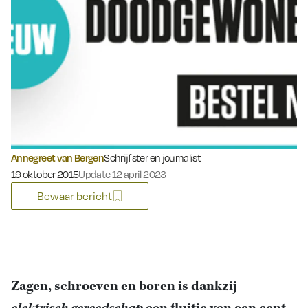
Annegreet van Bergen
Schrijfster en journalist
Gepubliceerd op:
19 oktober 2015
Update 12 april 2023
Bewaar bericht
Zagen, schroeven en boren is dankzij