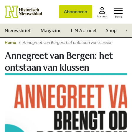
Abonneren
Account
Menu
Nieuwsbrief
Magazine
HN Actueel
Shop
Ge
Home
Annegreet van Bergen: het ontstaan van klussen
Annegreet van Bergen: het
ontstaan van klussen
Zoek