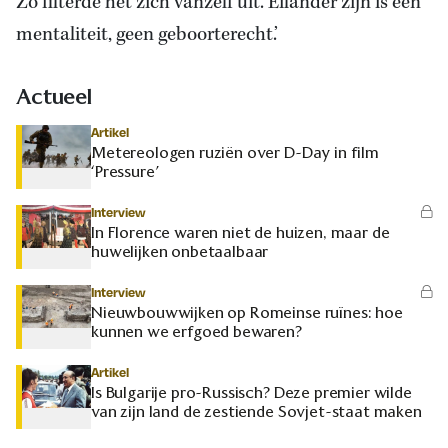
Zo filterde het zich vanzelf uit. Eilander zijn is een
mentaliteit, geen geboorterecht.’
Actueel
Artikel
Metereologen ruziën over D-Day in film
‘Pressure’
Interview
In Florence waren niet de huizen, maar de
huwelijken onbetaalbaar
Interview
Nieuwbouwwijken op Romeinse ruïnes: hoe
kunnen we erfgoed bewaren?
Artikel
Is Bulgarije pro-Russisch? Deze premier wilde
van zijn land de zestiende Sovjet-staat maken