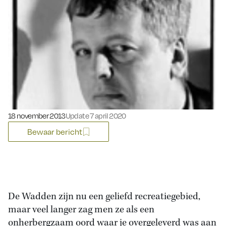
Gepubliceerd op:
18 november 2013
Update 7 april 2020
Bewaar bericht
De Wadden zijn nu een geliefd recreatiegebied,
maar veel langer zag men ze als een
onherbergzaam oord waar je overgeleverd was aan