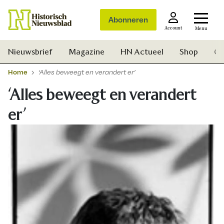
Abonneren
Account
Menu
Nieuwsbrief
Magazine
HN Actueel
Shop
Ge
Home
‘Alles beweegt en verandert er’
‘Alles beweegt en verandert
er’
Zoek