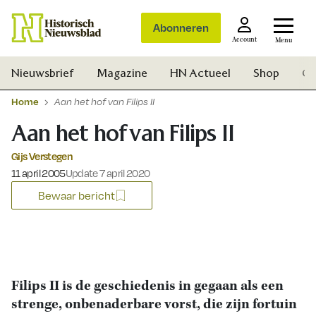
Abonneren
Account
Menu
Nieuwsbrief
Magazine
HN Actueel
Shop
Ge
Home
Aan het hof van Filips II
Aan het hof van Filips II
Gijs Verstegen
Gepubliceerd op:
11 april 2005
Update 7 april 2020
Bewaar bericht
Filips II is de geschiedenis in gegaan als een
strenge, onbenaderbare vorst, die zijn fortuin
Zoek