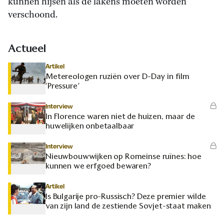
kunnen hijsen als de lakens moeten worden
verschoond.
Actueel
Artikel
Metereologen ruziën over D-Day in film
‘Pressure’
Interview
In Florence waren niet de huizen, maar de
huwelijken onbetaalbaar
Interview
Nieuwbouwwijken op Romeinse ruïnes: hoe
kunnen we erfgoed bewaren?
Artikel
Is Bulgarije pro-Russisch? Deze premier wilde
van zijn land de zestiende Sovjet-staat maken