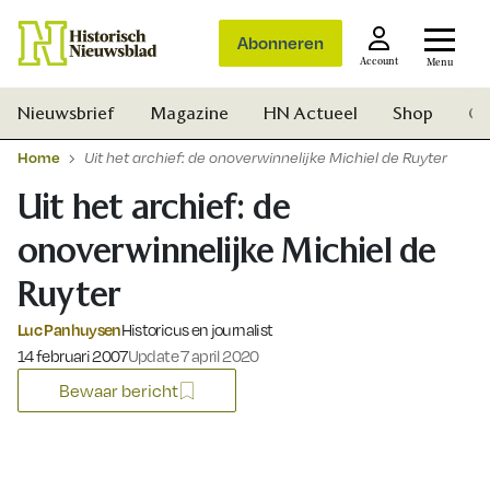
Abonneren
Account
Menu
Nieuwsbrief
Magazine
HN Actueel
Shop
Ge
Home
Uit het archief: de onoverwinnelijke Michiel de Ruyter
Uit het archief: de
onoverwinnelijke Michiel de
Ruyter
Luc Panhuysen
Historicus en journalist
Gepubliceerd op:
14 februari 2007
Update 7 april 2020
Bewaar bericht
Zoek