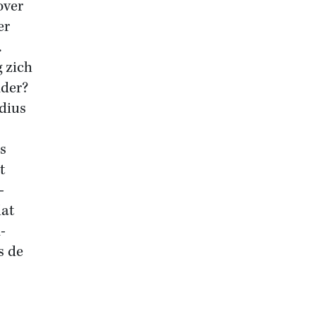
over
er
.
 zich
nder?
dius
s
t
-
dat
-
s de