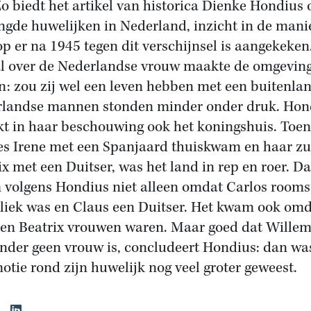
Zo biedt het artikel van historica Dienke Hondius 
gde huwelijken in Nederland, inzicht in de mani
p er na 1945 tegen dit verschijnsel is aangekeken
l over de Nederlandse vrouw maakte de omgeving
n: zou zij wel een leven hebben met een buitenla
landse mannen stonden minder onder druk. Hon
kt in haar beschouwing ook het koningshuis. Toen
es Irene met een Spanjaard thuiskwam en haar zu
ix met een Duitser, was het land in rep en roer. Da
volgens Hondius niet alleen omdat Carlos rooms
liek was en Claus een Duitser. Het kwam ook om
 en Beatrix vrouwen waren. Maar goed dat Willem
nder geen vrouw is, concludeert Hondius: dan wa
tie rond zijn huwelijk nog veel groter geweest.