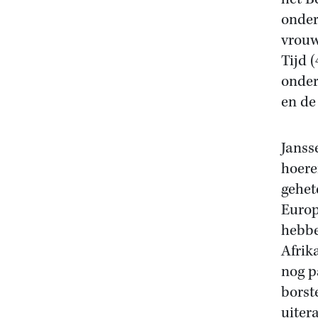
onder
vrouw
Tijd 
onder
en de 
Janss
hoeren
gehet
Europ
hebbe
Afrik
nog p
borst
uiter