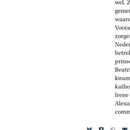
wel. 
gemen
waaro
Voora
zorge
Neder
betre
prins
Beatr
kwam 
katho
Irene
Alexa
commo