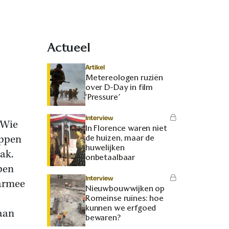
Actueel
Artikel
Metereologen ruziën
over D-Day in film
‘Pressure’
Interview
 Wie
In Florence waren niet
appen
de huizen, maar de
huwelijken
ak.
onbetaalbaar
pen
Interview
aarmee
Nieuwbouwwijken op
Romeinse ruïnes: hoe
kunnen we erfgoed
aan
bewaren?