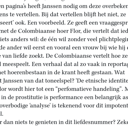
ien pagina’s heeft Janssen nodig om deze overbeke
ns te vertellen. Bij dat vertellen blijft het niet, ze
yseert’ ook. Een voorbeeld. Ze geeft een vraaggesp
met de Colombiaanse hoer Flor, die vertelt dat ie
 iets anders wil: de één wil zonder veel plichtpleg
 de ander wil eerst en vooral een vrouw bij wie hij
ie van liefde zoekt. De Colombiaanse vertelt hoe ze
l meespeelt. Een verhaal dat al zo vaak in reporta
het hoerenbestaan in de krant heeft gestaan. Wat
 Janssen van dat toneelspel? ‘De etnische identite
lor wordt hier tot een “perfomatieve handeling”. 
in de prostitutie is performance een belangrijk as
overbodige ‘analyse’ is tekenend voor dit impoten
l.
er dan niets te genieten in dit liefdesnummer? Zek