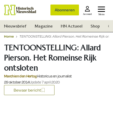
Abonneren
Account
Menu
Nieuwsbrief
Magazine
HN Actueel
Shop
Ge
Home
TENTOONSTELLING: Allard Pierson. Het Romeinse Rijk onts
TENTOONSTELLING: Allard
Pierson. Het Romeinse Rijk
ontsloten
Marchien den Hertog
Historicus en journalist
Gepubliceerd op:
29 oktober 2014
Update 7 april 2020
Bewaar bericht
Zoek