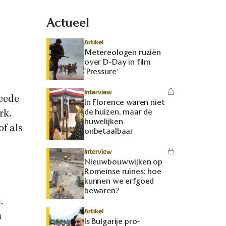
Actueel
Artikel
Metereologen ruziën
over D-Day in film
‘Pressure’
Interview
weede
In Florence waren niet
rk.
de huizen, maar de
huwelijken
of als
onbetaalbaar
Interview
Nieuwbouwwijken op
Romeinse ruïnes: hoe
kunnen we erfgoed
bewaren?
.
Artikel
n
Is Bulgarije pro-