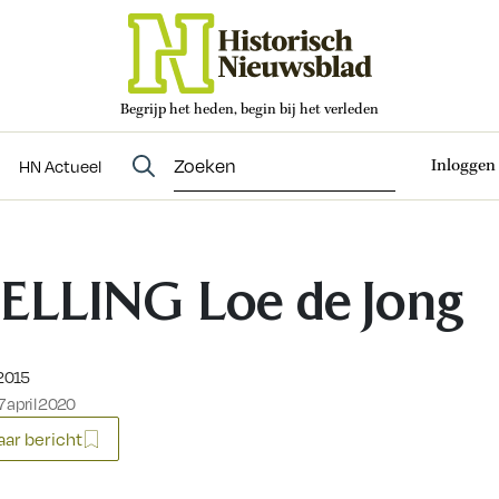
Begrijp het heden, begin bij het verleden
Abonneren
t
Evenementen
HN Actueel
Inloggen
HN Actueel
ELLING Loe de Jong
eerd op:
 2015
 april 2020
ar bericht