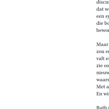
discu
dat w
een s
die b
bewon
Maar 
zou e
valt 
zie o
nieuw
waars
Met a
En wi
Ruth 