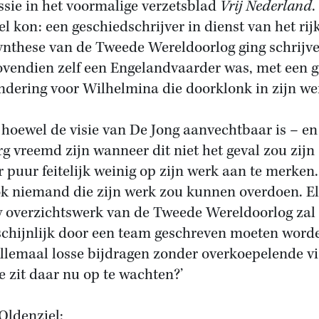
ssie in het voormalige verzetsblad
Vrij Nederland
.
el kon: een geschiedschrijver in dienst van het rij
ynthese van de Tweede Wereldoorlog ging schrijve
ovendien zelf een Engelandvaarder was, met een g
dering voor Wilhelmina die doorklonk in zijn we
hoewel de visie van De Jong aanvechtbaar is – en
rg vreemd zijn wanneer dit niet het geval zou zijn 
er puur feitelijk weinig op zijn werk aan te merken.
ok niemand die zijn werk zou kunnen overdoen. E
 overzichtswerk van de Tweede Wereldoorlog zal
chijnlijk door een team geschreven moeten word
llemaal losse bijdragen zonder overkoepelende vi
e zit daar nu op te wachten?’
Oldenziel: