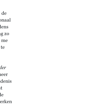
n de
ionaal
dens
ng zo
t me
 te
der
meer
edenis
st
de
werken