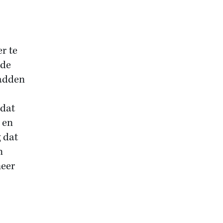
r te
 de
hadden
 dat
 en
 dat
n
meer