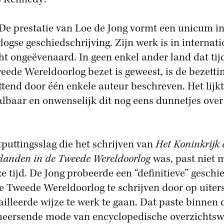
 De prestatie van Loe de Jong vormt een unicum i
logse geschiedschrijving. Zijn werk is in internat
ht ongeëvenaard. In geen enkel ander land dat tij
eede Wereldoorlog bezet is geweest, is de bezetti
ttend door één enkele auteur beschreven. Het lijk
lbaar en onwenselijk dit nog eens dunnetjes over
tputtingsslag die het schrijven van
Het Koninkrijk 
landen in de Tweede Wereldoorlog
was, past niet 
ze tijd. De Jong probeerde een “definitieve” geschi
e Tweede Wereldoorlog te schrijven door op uiter
ailleerde wijze te werk te gaan. Dat paste binnen 
heersende mode van encyclopedische overzichts