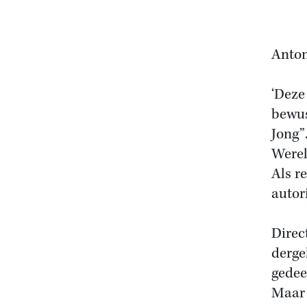
Anton
‘Deze
bewus
Jong”
Werel
Als r
autor
Direc
derge
gedee
Maar 