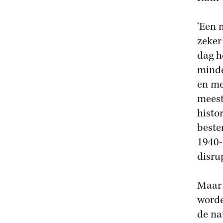
‘Een 
zeker
dag h
minde
en me
meest
histo
beste
1940-
disru
Maar 
worde
de na