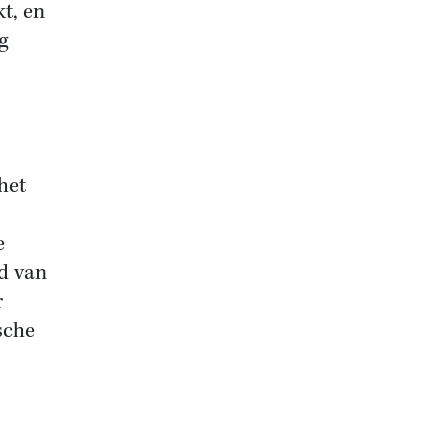
t, en
g
het
e
d van
r
sche