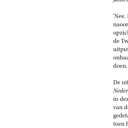
‘Nee.
naoor
opzic
de Tw
uitpu
onhaa
doen.
De ui
Neder
in de
van d
gedet
toen 