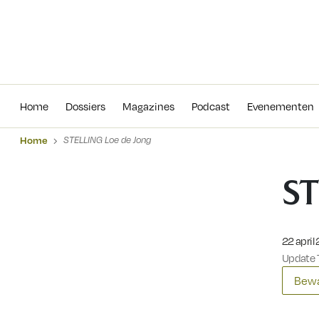
Home
Dossiers
Magazines
Podcas
Home
Dossiers
Magazines
Podcast
Evenementen
Home
STELLING Loe de Jong
ST
Gepublic
22 april
Update 7
Bewa