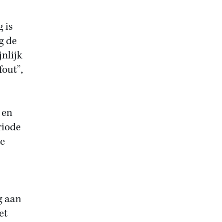
 is
g de
nlijk
fout”,
 en
riode
de
g aan
et