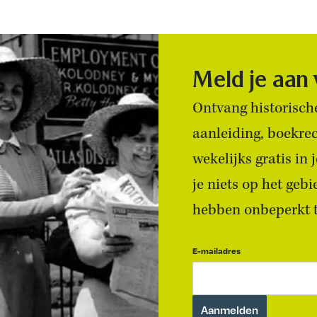
Meld je aan
Ontvang historische
aanleiding, boekre
wekelijks gratis in
je niets op het geb
hebben onbeperkt to
E-mailadres