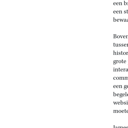
een b
een s
bewaa
Boven
tusse
histo
grote
inter
commu
een g
begel
websi
moete
James