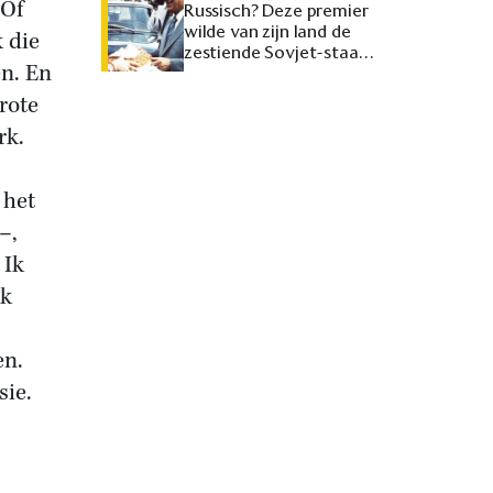
 Of
Russisch? Deze premier
wilde van zijn land de
k die
zestiende Sovjet-staat
n. En
maken
rote
rk.
 het
–,
 Ik
lk
en.
sie.