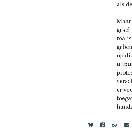
als d
Maar 
gesch
reali
gebeu
op di
uitpu
profe
versc
er vo
toega
handz