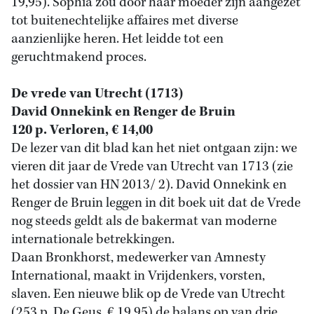
19,95). Sophia zou door haar moeder zijn aangezet
tot buitenechtelijke affaires met diverse
aanzienlijke heren. Het leidde tot een
geruchtmakend proces.
De vrede van Utrecht (1713)
David Onnekink en Renger de Bruin
120 p. Verloren, € 14,00
De lezer van dit blad kan het niet ontgaan zijn: we
vieren dit jaar de Vrede van Utrecht van 1713 (zie
het dossier van HN 2013/ 2). David Onnekink en
Renger de Bruin leggen in dit boek uit dat de Vrede
nog steeds geldt als de bakermat van moderne
internationale betrekkingen.
Daan Bronkhorst, medewerker van Amnesty
International, maakt in Vrijdenkers, vorsten,
slaven. Een nieuwe blik op de Vrede van Utrecht
(253 p. De Geus, € 19,95) de balans op van drie