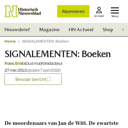
Abonneren
Account
Menu
Nieuwsbrief
Magazine
HN Actueel
Shop
Ge
Home
SIGNALEMENTEN: Boeken
SIGNALEMENTEN: Boeken
Frans Smits
Oud-hoofdredacteur
Gepubliceerd op:
27 mei 2013
Update 7 april 2020
Bewaar bericht
De moordenaars van Jan de Witt. De zwartste
Zoek