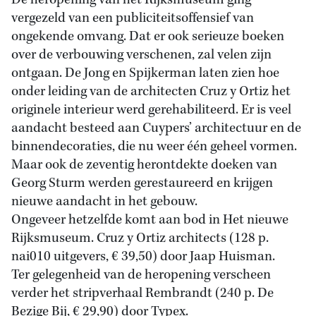
De heropening van het Rijksmuseum ging
vergezeld van een publiciteitsoffensief van
ongekende omvang. Dat er ook serieuze boeken
over de verbouwing verschenen, zal velen zijn
ontgaan. De Jong en Spijkerman laten zien hoe
onder leiding van de architecten Cruz y Ortiz het
originele interieur werd gerehabiliteerd. Er is veel
aandacht besteed aan Cuypers’ architectuur en de
binnendecoraties, die nu weer één geheel vormen.
Maar ook de zeventig herontdekte doeken van
Georg Sturm werden gerestaureerd en krijgen
nieuwe aandacht in het gebouw.
Ongeveer hetzelfde komt aan bod in Het nieuwe
Rijksmuseum. Cruz y Ortiz architects (128 p.
nai010 uitgevers, € 39,50) door Jaap Huisman.
Ter gelegenheid van de heropening verscheen
verder het stripverhaal Rembrandt (240 p. De
Bezige Bij, € 29,90) door Typex.