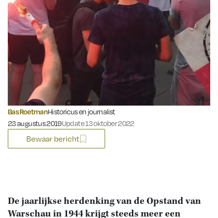
Bas Roetman
Historicus en journalist
Gepubliceerd op:
23 augustus 2019
Update 13 oktober 2022
Bewaar bericht
De jaarlijkse herdenking van de Opstand van
Warschau in 1944 krijgt steeds meer een