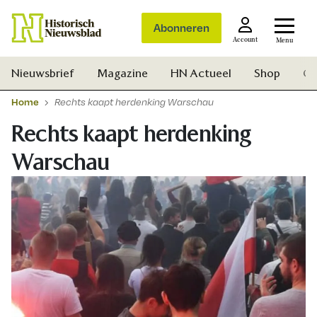
Abonneren
Account
Menu
Nieuwsbrief
Magazine
HN Actueel
Shop
Ge
Home
Rechts kaapt herdenking Warschau
Rechts kaapt herdenking
Warschau
Zoek