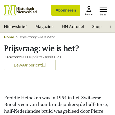
Abonneren
Account
Menu
Nieuwsbrief
Magazine
HN Actueel
Shop
Ge
Home
Prijsvraag: wie is het?
Prijsvraag: wie is het?
Gepubliceerd op:
13 oktober 2000
Update 7 april 2020
Bewaar bericht
Freddie Heineken was in 1954 in het Zwitserse
Buochs een van haar bruidsjonkers; de half- Ierse,
Zoek
half-Nederlandse bruid was gekleed door Pierre