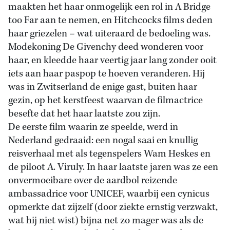
maakten het haar onmogelijk een rol in A Bridge
too Far aan te nemen, en Hitchcocks films deden
haar griezelen – wat uiteraard de bedoeling was.
Modekoning De Givenchy deed wonderen voor
haar, en kleedde haar veertig jaar lang zonder ooit
iets aan haar paspop te hoeven veranderen. Hij
was in Zwitserland de enige gast, buiten haar
gezin, op het kerstfeest waarvan de filmactrice
besefte dat het haar laatste zou zijn.
De eerste film waarin ze speelde, werd in
Nederland gedraaid: een nogal saai en knullig
reisverhaal met als tegenspelers Wam Heskes en
de piloot A. Viruly. In haar laatste jaren was ze een
onvermoeibare over de aardbol reizende
ambassadrice voor UNICEF, waarbij een cynicus
opmerkte dat zijzelf (door ziekte ernstig verzwakt,
wat hij niet wist) bijna net zo mager was als de