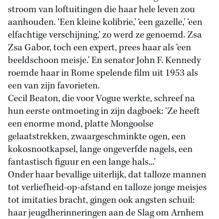
stroom van loftuitingen die haar hele leven zou
aanhouden. ‘Een kleine kolibrie,' ‘een gazelle,' ‘een
elfachtige verschijning,' zo werd ze genoemd. Zsa
Zsa Gabor, toch een expert, prees haar als ‘een
beeldschoon meisje.' En senator John F. Kennedy
roemde haar in Rome spelende film uit 1953 als
een van zijn favorieten.
Cecil Beaton, die voor Vogue werkte, schreef na
hun eerste ontmoeting in zijn dagboek: ‘Ze heeft
een enorme mond, platte Mongoolse
gelaatstrekken, zwaargeschminkte ogen, een
kokosnootkapsel, lange ongeverfde nagels, een
fantastisch figuur en een lange hals...'
Onder haar bevallige uiterlijk, dat talloze mannen
tot verliefheid-op-afstand en talloze jonge meisjes
tot imitaties bracht, gingen ook angsten schuil:
haar jeugdherinneringen aan de Slag om Arnhem