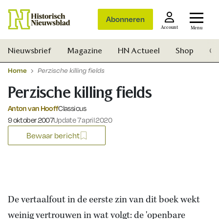
Abonneren
Account
Menu
Nieuwsbrief
Magazine
HN Actueel
Shop
Ge
Home
Perzische killing fields
Perzische killing fields
Anton van Hooff
Classicus
Gepubliceerd op:
9 oktober 2007
Update 7 april 2020
Bewaar bericht
De vertaalfout in de eerste zin van dit boek wekt
Zoek
weinig vertrouwen in wat volgt: de 'openbare