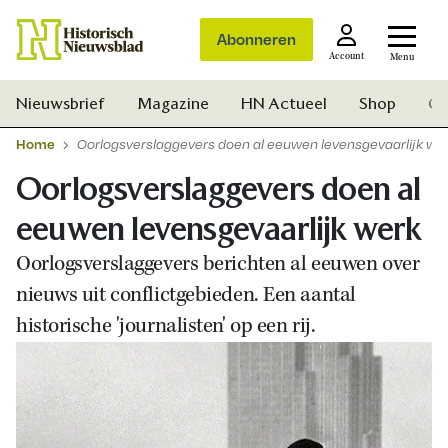
Abonneren
Account
Menu
Nieuwsbrief
Magazine
HN Actueel
Shop
Ge
Home
Oorlogsverslaggevers doen al eeuwen levensgevaarlijk we
Oorlogsverslaggevers doen al
eeuwen levensgevaarlijk werk
Oorlogsverslaggevers berichten al eeuwen over
nieuws uit conflictgebieden. Een aantal
historische 'journalisten' op een rij.
Zoek