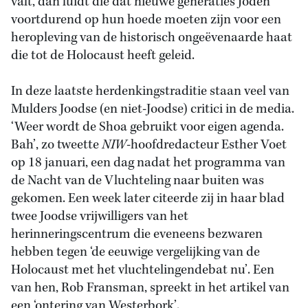
valt, dan luidt die dat nieuwe generaties Joden
voortdurend op hun hoede moeten zijn voor een
heropleving van de historisch ongeëvenaarde haat
die tot de Holocaust heeft geleid.
In deze laatste herdenkingstraditie staan veel van
Mulders Joodse (en niet-Joodse) critici in de media.
‘Weer wordt de Shoa gebruikt voor eigen agenda.
Bah’, zo tweette
NIW
-hoofdredacteur Esther Voet
op 18 januari, een dag nadat het programma van
de Nacht van de Vluchteling naar buiten was
gekomen. Een week later citeerde zij in haar blad
twee Joodse vrijwilligers van het
herinneringscentrum die eveneens bezwaren
hebben tegen ‘de eeuwige vergelijking van de
Holocaust met het vluchtelingendebat nu’. Een
van hen, Rob Fransman, spreekt in het artikel van
een ‘ontering van Westerbork’.