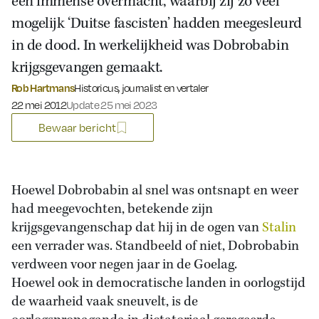
een immense overmacht, waarbij zij zo veel
mogelijk ‘Duitse fascisten’ hadden meegesleurd
in de dood. In werkelijkheid was Dobrobabin
krijgsgevangen gemaakt.
Rob Hartmans
Historicus, journalist en vertaler
Gepubliceerd op:
22 mei 2012
Update 25 mei 2023
Bewaar bericht
Hoewel Dobrobabin al snel was ontsnapt en weer
had meegevochten, betekende zijn
krijgsgevangenschap dat hij in de ogen van
Stalin
een verrader was. Standbeeld of niet, Dobrobabin
verdween voor negen jaar in de Goelag.
Hoewel ook in democratische landen in oorlogstijd
de waarheid vaak sneuvelt, is de