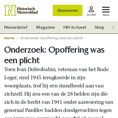
Abonneren
Account
Menu
Nieuwsbrief
Magazine
HN Actueel
Shop
Ge
Home
Onderzoek: Opoffering was een plicht
Onderzoek: Opoffering was
een plicht
Toen Ivan Dobrobabin, veteraan van het Rode
Leger, eind 1945 terugkeerde in zijn
woonplaats, trof hij een standbeeld aan van
zichzelf. Hij zou een van de 28 helden zijn die
zich in de herfst van 1941 onder aanvoering van
generaal Panfilov hadden doodgevochten tegen
Zoek