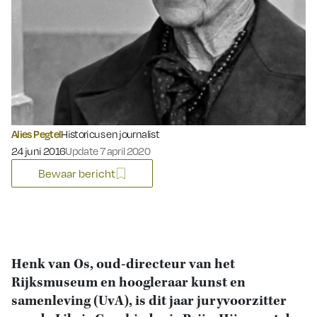
Alies Pegtel
Historicus en journalist
Gepubliceerd op:
24 juni 2016
Update 7 april 2020
Bewaar bericht
Henk van Os, oud-directeur van het
Rijksmuseum en hoogleraar kunst en
samenleving (UvA), is dit jaar juryvoorzitter