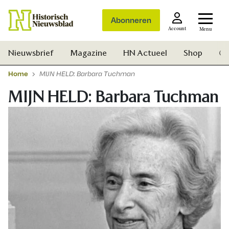
Abonneren
Account
Menu
Nieuwsbrief
Magazine
HN Actueel
Shop
Ge
Home
MIJN HELD: Barbara Tuchman
MIJN HELD: Barbara Tuchman
Zoek