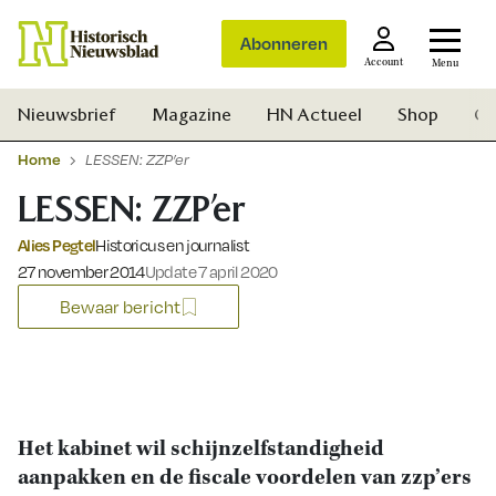
Abonneren
Account
Menu
Nieuwsbrief
Magazine
HN Actueel
Shop
Ge
Home
LESSEN: ZZP’er
LESSEN: ZZP’er
Alies Pegtel
Historicus en journalist
Gepubliceerd op:
27 november 2014
Update 7 april 2020
Bewaar bericht
Het kabinet wil schijnzelfstandigheid
aanpakken en de fiscale voordelen van zzp’ers
Zoek