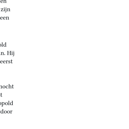
den
 zijn
 een
old
n. Hij
eerst
 mocht
t
eopold
rdoor