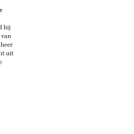
e
d hij
 van
lheer
ht uit
e