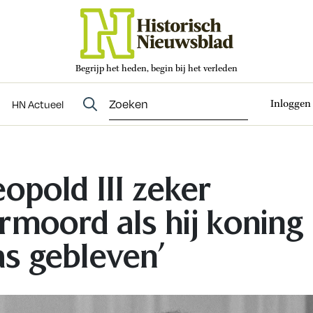
Begrijp het heden, begin bij het verleden
Abonneren
t
Evenementen
HN Actueel
Inloggen
HN Actueel
eopold III zeker
rmoord als hij koning
s gebleven’