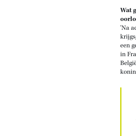
Wat g
oorl
‘Na a
krijg
een g
in Fra
Belgi
konin