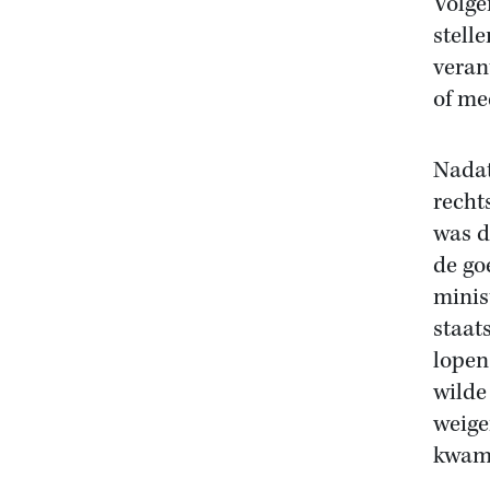
Volge
stelle
veran
of me
Nadat
recht
was d
de go
minis
staat
lopen
wilde
weige
kwam 