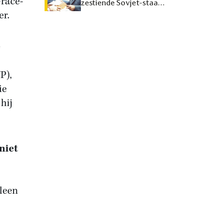
Grâce-
zestiende Sovjet-staat
maken
er.
e
P),
ie
hij
niet
lleen