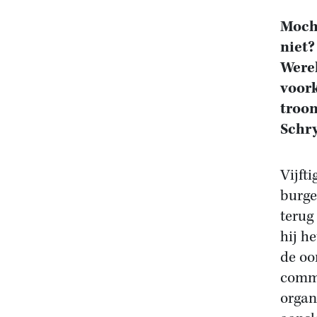
Mocht
niet?
Werel
voork
troon
Schry
Vijft
burge
terug
hij h
de oo
commu
organ