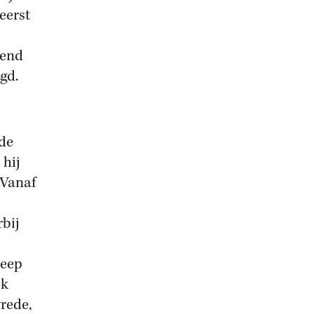
eerst
kend
gd.
 de
 hij
 Vanaf
bij
reep
jk
vrede,