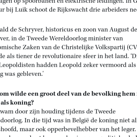
agen op spoorbanen en elektrische leidingen. In 
ur bij Luik schoot de Rijkswacht drie arbeiders ne
ald de Schryver, historicus en zoon van August d
ver, in de Tweede Wereldoorlog minister van
mische Zaken van de Christelijke Volkspartij (CV
e als tiener de revolutionaire sfeer in het land. ‘D
 Leopoldisten hadden Leopold zeker vermoord als 
g was gebleven.'
m wilde een groot deel van de bevolking hem 
als koning?
kwam door zijn houding tijdens de Tweede
doorlog. In die tijd was in België de koning niet a
shoofd, maar ook opperbevelhebber van het leger.