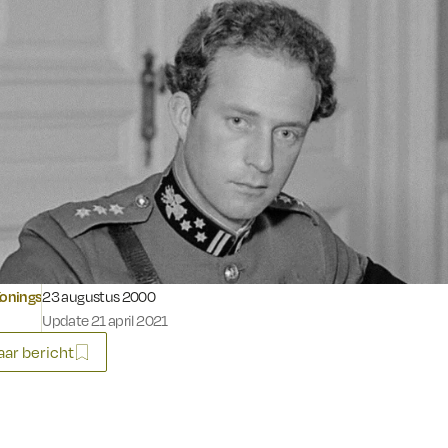
Gepubliceerd op:
Konings
23 augustus 2000
Update 21 april 2021
ar bericht