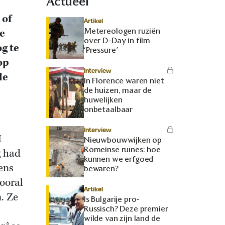
Actueel
 of
Artikel
Metereologen ruziën
e
over D-Day in film
g te
‘Pressure’
op
Interview
de
In Florence waren niet
de huizen, maar de
huwelijken
onbetaalbaar
Interview
I
Nieuwbouwwijken op
Romeinse ruïnes: hoe
g had
kunnen we erfgoed
ens
bewaren?
Vooral
Artikel
. Ze
Is Bulgarije pro-
Russisch? Deze premier
wilde van zijn land de