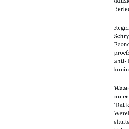
aansl
Berle
Regin
Schry
Econo
proefd
anti-
konin
Waaro
meer 
‘Dat 
Werel
staat