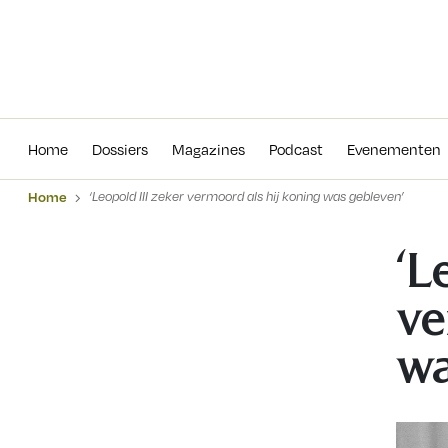
Home
Dossiers
Magazines
Podcas
Home
Dossiers
Magazines
Podcast
Evenementen
Home
‘Leopold III zeker vermoord als hij koning was gebleven’
‘L
ve
wa