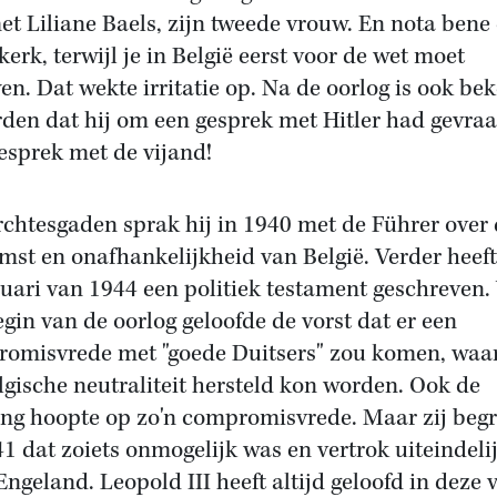
et Liliane Baels, zijn tweede vrouw. En nota bene 
kerk, terwijl je in België eerst voor de wet moet
en. Dat wekte irritatie op. Na de oorlog is ook be
den dat hij om een gesprek met Hitler had gevraa
esprek met de vijand!
rchtesgaden sprak hij in 1940 met de Führer over
mst en onafhankelijkheid van België. Verder heeft
nuari van 1944 een politiek testament geschreven.
egin van de oorlog geloofde de vorst dat er een
omisvrede met "goede Duitsers" zou komen, waar
lgische neutraliteit hersteld kon worden. Ook de
ing hoopte op zo'n compromisvrede. Maar zij beg
41 dat zoiets onmogelijk was en vertrok uiteindeli
Engeland. Leopold III heeft altijd geloofd in deze 