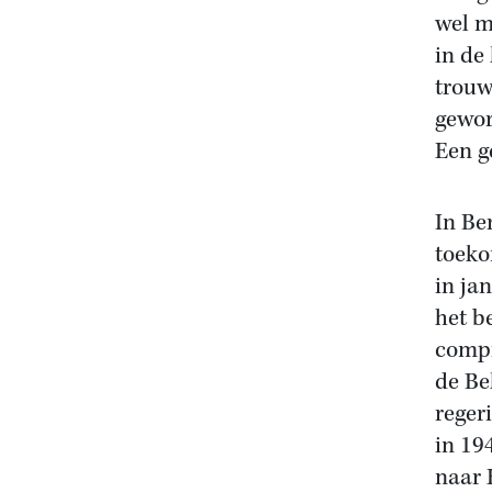
wel m
in de 
trouw
gewor
Een g
In Be
toeko
in ja
het b
compr
de Be
reger
in 19
naar 