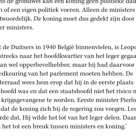
ns de grondwet kan een koning geen politieke da
n of een eigen politiek voeren. Alleen de ministers
twoordelijk. De koning moet dus gedekt zijn door
er ministers.
 de Duitsers in 1940 België binnenvielen, is Leop
streeks naar het hoofdkwartier van het leger gegaa
an wel opperbevelhebber, maar hij had daarvoor 
edkeuring van het parlement moeten hebben. De
terraad wees hem erop dat hij in de eerste plaats
shoofd was en dat een staatshoofd niet het risico
 krijgsgevangene te worden. Eerste minister Pierlo
 dat de koning zich bij de regering zou voegen. L
rde dat. Hij wilde het lot van het leger delen. Daa
het tot een breuk tussen ministers en koning.'