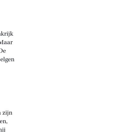
krijk
 Maar
 De
Belgen
 zijn
en,
hij