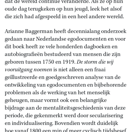
dat de wereld continue veranderde. Als ze op hun
oude dag terugkeken op hun jeugd, leek het alsof
die zich had afgespeeld in een heel andere wereld.
Arianne Baggerman heeft decennialang onderzoek
gedaan naar Nederlandse egodocumenten en voor
dit boek heeft ze vele honderden dagboeken en
autobiografieën bestudeerd van mensen die zijn
geboren tussen 1750 en 1919.
De storm die wij
vooruitgang
noemen
is niet alleen een fraai
geïllustreerde en goedgeschreven analyse van de
ontwikkeling van egodocumenten en bijbehorende
problemen als de werking van het menselijk
geheugen, maar vormt ook een belangrijke
bijdrage aan de mentaliteitsgeschiedenis van deze
periode, die gekenmerkt werd door secularisering
en individualisering. Bovendien wordt duidelijk
hoe vanaf 1800 een min of meer cyclisch tijdsbesef