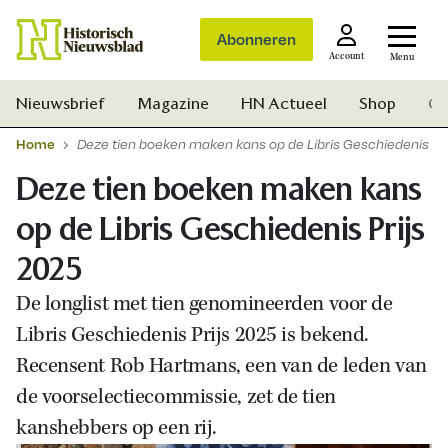
Abonneren
Account
Menu
Nieuwsbrief
Magazine
HN Actueel
Shop
Ge
Home
Deze tien boeken maken kans op de Libris Geschiedenis Pr
Deze tien boeken maken kans
op de Libris Geschiedenis Prijs
2025
De longlist met tien genomineerden voor de
Libris Geschiedenis Prijs 2025 is bekend.
Recensent Rob Hartmans, een van de leden van
de voorselectiecommissie, zet de tien
kanshebbers op een rij.
Zoek