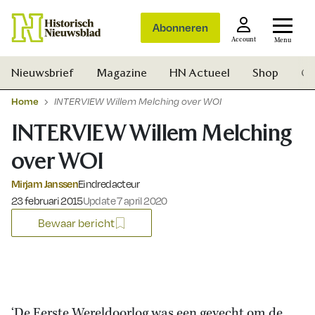
Abonneren
Account
Menu
Nieuwsbrief
Magazine
HN Actueel
Shop
Ge
Home
INTERVIEW Willem Melching over WOI
INTERVIEW Willem Melching
over WOI
Mirjam Janssen
Eindredacteur
Gepubliceerd op:
23 februari 2015
Update 7 april 2020
Bewaar bericht
Zoek
‘De Eerste Wereldoorlog was een gevecht om de