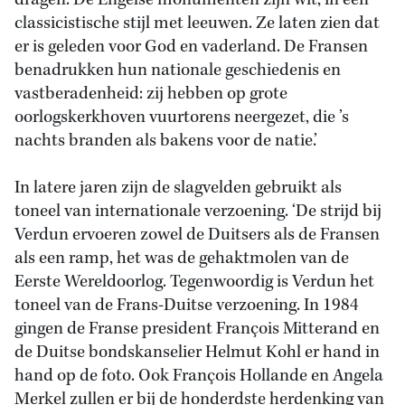
dragen. De Engelse monumenten zijn wit, in een
classicistische stijl met leeuwen. Ze laten zien dat
er is geleden voor God en vaderland. De Fransen
benadrukken hun nationale geschiedenis en
vastberadenheid: zij hebben op grote
oorlogskerkhoven vuurtorens neergezet, die ’s
nachts branden als bakens voor de natie.’
In latere jaren zijn de slagvelden gebruikt als
toneel van internationale verzoening. ‘De strijd bij
Verdun ervoeren zowel de Duitsers als de Fransen
als een ramp, het was de gehaktmolen van de
Eerste Wereldoorlog. Tegenwoordig is Verdun het
toneel van de Frans-Duitse verzoening. In 1984
gingen de Franse president François Mitterand en
de Duitse bondskanselier Helmut Kohl er hand in
hand op de foto. Ook François Hollande en Angela
Merkel zullen er bij de honderdste herdenking van