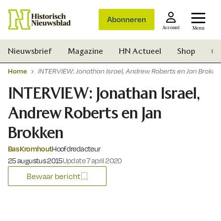
Abonneren
Account
Menu
Nieuwsbrief
Magazine
HN Actueel
Shop
Ge
Home
INTERVIEW: Jonathan Israel, Andrew Roberts en Jan Brokke
INTERVIEW: Jonathan Israel,
Andrew Roberts en Jan
Brokken
Bas Kromhout
Hoofdredacteur
Gepubliceerd op:
25 augustus 2015
Update 7 april 2020
Bewaar bericht
Zoek