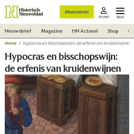
Abonneren
Account
Menu
Nieuwsbrief
Magazine
HN Actueel
Shop
Ge
Home
Hypocras en bisschopswijn: de erfenis van kruidenwijnen
Hypocras en bisschopswijn:
de erfenis van kruidenwijnen
Zoek