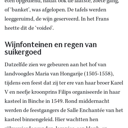
eten opgediend, nadat ook de laatste, zoete gang,
of ‘banket’, was afgelopen. De tafels werden
leeggeruimd, de wijn geserveerd. In het Frans
heette dit de ‘voideé’.
Wijnfonteinen en regen van
suikergoed
Datzelfde zien we gebeuren aan het hof van
landvoogdes Maria van Hongarije (1505-1558),
tijdens een feest dat zij ter ere van haar broer Karel
V en neefje kroonprins Filips organiseerde in haar
kasteel in Binche in 1549. Rond middernacht
werden de feestgangers de Salle Enchantée van het
kasteel binnengeleid. Hier wachtten hen