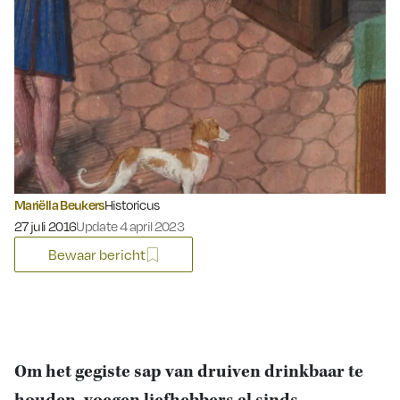
Mariëlla Beukers
Historicus
Gepubliceerd op:
27 juli 2016
Update 4 april 2023
Bewaar bericht
Om het gegiste sap van druiven drinkbaar te