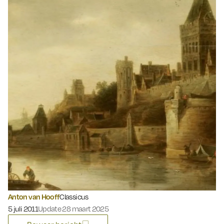
Anton van Hooff
Classicus
Gepubliceerd op:
5 juli 2011
Update 28 maart 2025