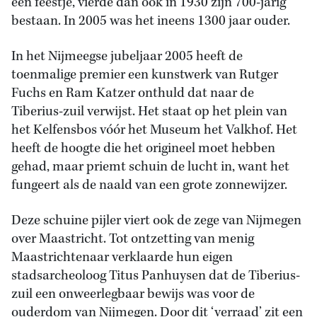
een feestje, vierde dan ook in 1930 zijn 700-jarig
bestaan. In 2005 was het ineens 1300 jaar ouder.
In het Nijmeegse jubeljaar 2005 heeft de
toenmalige premier een kunstwerk van Rutger
Fuchs en Ram Katzer onthuld dat naar de
Tiberius-zuil verwijst. Het staat op het plein van
het Kelfensbos vóór het Museum het Valkhof. Het
heeft de hoogte die het origineel moet hebben
gehad, maar priemt schuin de lucht in, want het
fungeert als de naald van een grote zonnewijzer.
Deze schuine pijler viert ook de zege van Nijmegen
over Maastricht. Tot ontzetting van menig
Maastrichtenaar verklaarde hun eigen
stadsarcheoloog Titus Panhuysen dat de Tiberius-
zuil een onweerlegbaar bewijs was voor de
ouderdom van Nijmegen. Door dit ‘verraad’ zit een