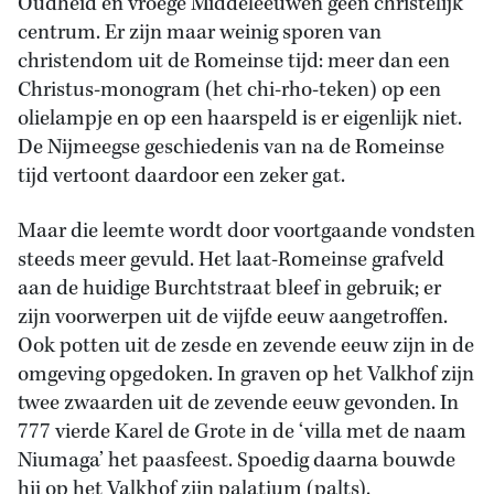
Oudheid en vroege Middeleeuwen geen christelijk
centrum. Er zijn maar weinig sporen van
christendom uit de Romeinse tijd: meer dan een
Christus-monogram (het chi-rho-teken) op een
olielampje en op een haarspeld is er eigenlijk niet.
De Nijmeegse geschiedenis van na de Romeinse
tijd vertoont daardoor een zeker gat.
Maar die leemte wordt door voortgaande vondsten
steeds meer gevuld. Het laat-Romeinse grafveld
aan de huidige Burchtstraat bleef in gebruik; er
zijn voorwerpen uit de vijfde eeuw aangetroffen.
Ook potten uit de zesde en zevende eeuw zijn in de
omgeving opgedoken. In graven op het Valkhof zijn
twee zwaarden uit de zevende eeuw gevonden. In
777 vierde Karel de Grote in de ‘villa met de naam
Niumaga’ het paasfeest. Spoedig daarna bouwde
hij op het Valkhof zijn palatium (palts).