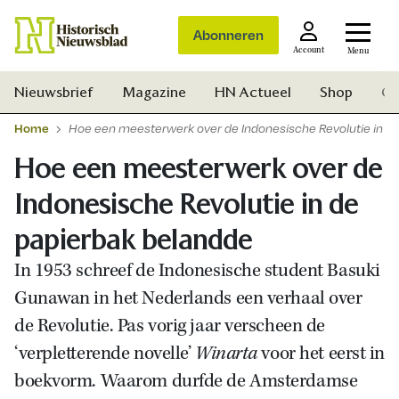
Abonneren
Account
Menu
Nieuwsbrief
Magazine
HN Actueel
Shop
Ge
Home
Hoe een meesterwerk over de Indonesische Revolutie in d
Hoe een meesterwerk over de
Indonesische Revolutie in de
papierbak belandde
In 1953 schreef de Indonesische student Basuki
Gunawan in het Nederlands een verhaal over
de Revolutie. Pas vorig jaar verscheen de
‘verpletterende novelle’
Winarta
voor het eerst in
boekvorm. Waarom durfde de Amsterdamse
Zoek