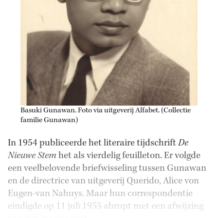
Basuki Gunawan. Foto via uitgeverij Alfabet. (Collectie
familie Gunawan)
In 1954 publiceerde het literaire tijdschrift
De
Nieuwe Stem
het als vierdelig feuilleton. Er volgde
een veelbelovende briefwisseling tussen Gunawan
en de directrice van uitgeverij Querido, Alice von
Eugen-van Nahuys. Maar hun correspondentie
eindigde op 11 juli 1955 abrupt met een afwijzing