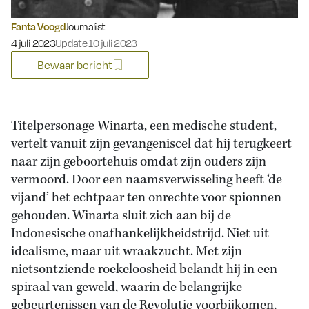
Fanta Voogd
Journalist
Gepubliceerd op:
4 juli 2023
Update 10 juli 2023
Bewaar bericht
Titelpersonage Winarta, een medische student,
vertelt vanuit zijn gevangeniscel dat hij terugkeert
naar zijn geboortehuis omdat zijn ouders zijn
vermoord. Door een naamsverwisseling heeft ‘de
vijand’ het echtpaar ten onrechte voor spionnen
gehouden. Winarta sluit zich aan bij de
Indonesische onafhankelijkheidstrijd. Niet uit
idealisme, maar uit wraakzucht. Met zijn
nietsontziende roekeloosheid belandt hij in een
spiraal van geweld, waarin de belangrijke
gebeurtenissen van de Revolutie voorbijkomen,