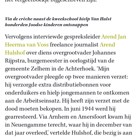
het vergeetboekje bijgeschreven zijn.’
Via de crèche naast de kweekschool hielp Van Hulst
honderden Joodse kinderen ontsnappen
Vervolgens interviewde gespreksleider
Arend Jan
Heerma van Voss
freelance journalist
Arend
Hulshof
over diens overgrootvader Johannes
Rijpstra, burgemeester in oorlogstijd van de
gemeente Zelhem in de Achterhoek. ‘Mijn
overgrootvader pleegde op twee manieren verzet:
hij verzorgde extra distributiebonnen voor
onderduikers en hielp jongemannen te ontkomen
aan de Arbeitseinsatz. Hij heeft zijn verzet met de
dood moeten bekopen. In juni 1944 werd hij
gearresteerd. Via Arnhem en Amersfoort kwam hij
in Neuengamme terecht, waar hij in december van
dat jaar overleed,’ vertelde Hulshof, die bezig is aan