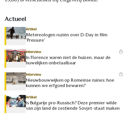
15,00) is verschenen bij Uitgeverij Boom.
Actueel
Artikel
Metereologen ruziën over D-Day in film
‘Pressure’
Interview
In Florence waren niet de huizen, maar de
huwelijken onbetaalbaar
Interview
Nieuwbouwwijken op Romeinse ruïnes: hoe
kunnen we erfgoed bewaren?
Artikel
Is Bulgarije pro-Russisch? Deze premier wilde
van zijn land de zestiende Sovjet-staat maken