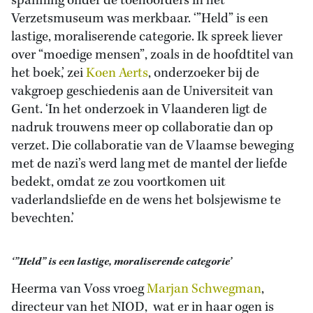
spanning onder de toehoorders in het
Verzetsmuseum was merkbaar. ‘”Held” is een
lastige, moraliserende categorie. Ik spreek liever
over “moedige mensen”, zoals in de hoofdtitel van
het boek,’ zei
Koen Aerts
, onderzoeker bij de
vakgroep geschiedenis aan de Universiteit van
Gent. ‘In het onderzoek in Vlaanderen ligt de
nadruk trouwens meer op collaboratie dan op
verzet. Die collaboratie van de Vlaamse beweging
met de nazi’s werd lang met de mantel der liefde
bedekt, omdat ze zou voortkomen uit
vaderlandsliefde en de wens het bolsjewisme te
bevechten.’
‘”Held” is een lastige, moraliserende categorie’
Heerma van Voss vroeg
Marjan Schwegman
,
directeur van het NIOD, wat er in haar ogen is