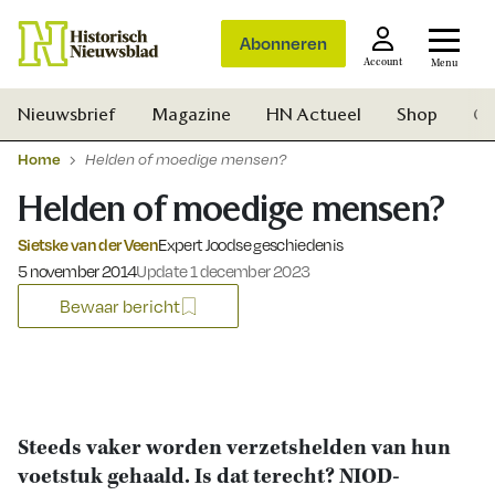
Abonneren
Account
Menu
Nieuwsbrief
Magazine
HN Actueel
Shop
Ge
Home
Helden of moedige mensen?
Helden of moedige mensen?
Sietske van der Veen
Expert Joodse geschiedenis
Gepubliceerd op:
5 november 2014
Update 1 december 2023
Bewaar bericht
Steeds vaker worden verzetshelden van hun
voetstuk gehaald. Is dat terecht? NIOD-
Zoek