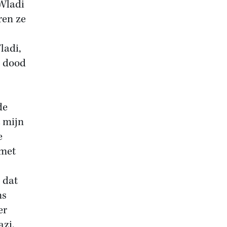
 Wladi
ren ze
ladi,
e dood
de
 mijn
e
 met
 dat
ns
er
azi.