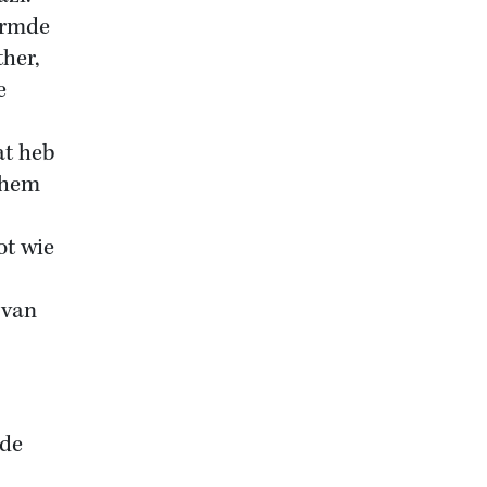
armde
ther,
e
at heb
 hem
ot wie
 van
 de