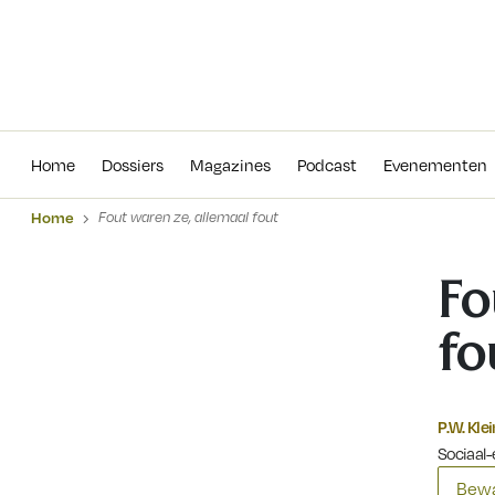
Home
Dossiers
Magazines
Podcas
Home
Dossiers
Magazines
Podcast
Evenementen
Home
Fout waren ze, allemaal fout
Fo
fo
P.W. Klei
Sociaal-
Bewa