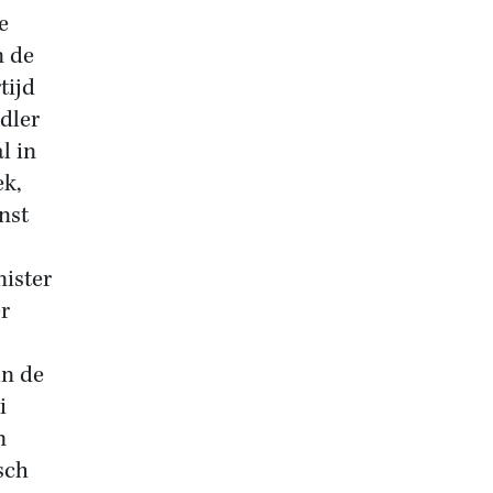
e
n de
tijd
dler
l in
ek,
nst
nister
r
in de
i
m
sch