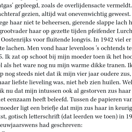
tgas' gepleegd, zoals de overlijdensacte vermeldt
achteraf gezien, altijd wat onevenwichtig geweest.
ge haar niet te beheersen, gierende slappe lach h
grootvader haar op gezette tijden pfeifender Lurc
 Oostenrijks voor fluitende longvis. In 1942 viel er
te lachen. Men vond haar levenloos 's ochtends te
5. Ik zat op schoot bij mijn moeder toen ik het ho
el als het ware nog nu mijn warme dikke tranen. I
jp nog steeds niet dat ik mijn vier jaar oudere zus,
aar liefste lieveling was, niet heb zien huilen. We
ik nu dat mijn intussen ook al gestorven zus haar
iet eenzaam heeft beleefd. Tussen de papieren va
moeder ligt een briefje dat mijn zus haar in keurig
st, gotisch letterschrift (dat leerden we toen) in 1
ieuwjaarswens had geschreven: