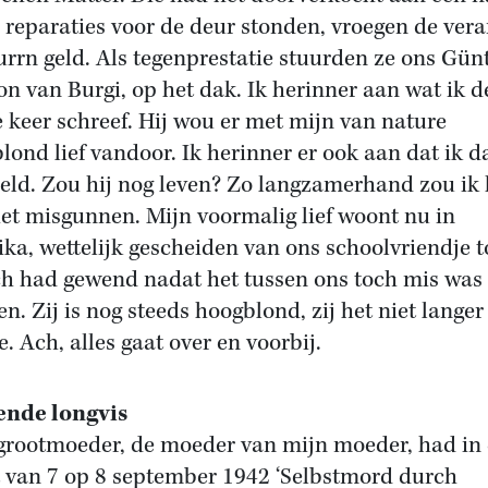
r reparaties voor de deur stonden, vroegen de ver
urrn geld. Als tegenprestatie stuurden ze ons Gün
on van Burgi, op het dak. Ik herinner aan wat ik d
e keer schreef. Hij wou er met mijn van nature
lond lief vandoor. Ik herinner er ook aan dat ik d
deld. Zou hij nog leven? Zo langzamerhand zou ik
iet misgunnen. Mijn voormalig lief woont nu in
ka, wettelijk gescheiden van ons schoolvriendje t
ich had gewend nadat het tussen ons toch mis was
en. Zij is nog steeds hoogblond, zij het niet langer
e. Ach, alles gaat over en voorbij.
ende longvis
grootmoeder, de moeder van mijn moeder, had in
 van 7 op 8 september 1942 ‘Selbstmord durch