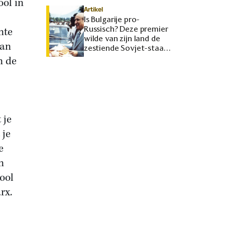
ol in
Artikel
Is Bulgarije pro-
Russisch? Deze premier
nte
wilde van zijn land de
dan
zestiende Sovjet-staat
maken
n de
 je
 je
e
n
ool
rx.