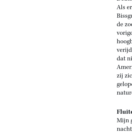
Als e
Bissg
de zo
vorig
hoogb
verij
dat n
Ameri
zij z
gelop
natur
Fluit
Mijn 
nacht