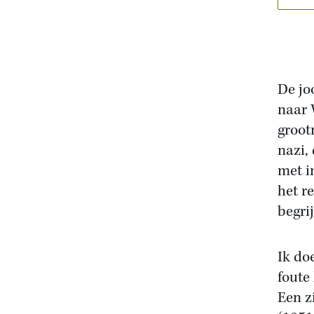
De jo
naar 
groot
nazi,
met i
het r
begri
Ik do
foute
Een z