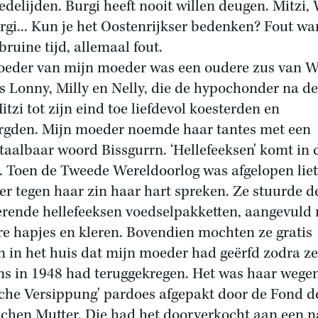
edelijden. Burgi heeft nooit willen deugen. Mitzi,
rgi... Kun je het Oostenrijkser bedenken? Fout wa
bruine tijd, allemaal fout.
eder van mijn moeder was een oudere zus van W
ls Lonny, Milly en Nelly, die de hypochonder na d
itzi tot zijn eind toe liefdevol koesterden en
rgden. Mijn moeder noemde haar tantes met een
taalbaar woord Bissgurrn. ‘Hellefeeksen' komt in 
. Toen de Tweede Wereldoorlog was afgelopen liet
r tegen haar zin haar hart spreken. Ze stuurde d
rende hellefeeksen voedselpakketten, aangevuld
re hapjes en kleren. Bovendien mochten ze gratis
 in het huis dat mijn moeder had geërfd zodra ze
ns in 1948 had teruggekregen. Het was haar wege
sche Versippung' pardoes afgepakt door de Fond d
chen Mutter. Die had het doorverkocht aan een n