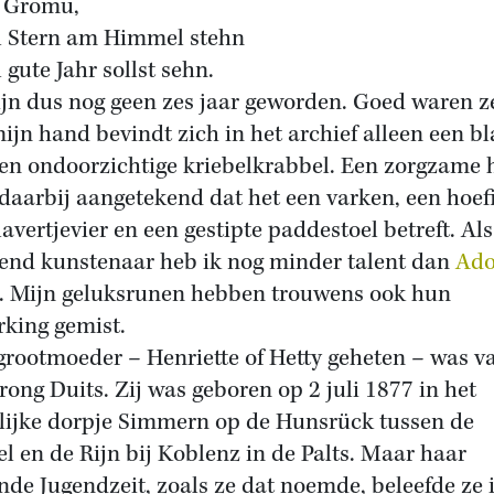
 Gromu,
l Stern am Himmel stehn
 gute Jahr sollst sehn.
ijn dus nog geen zes jaar geworden. Goed waren ze
ijn hand bevindt zich in het archief alleen een b
en ondoorzichtige kriebelkrabbel. Een zorgzame
 daarbij aangetekend dat het een varken, een hoefi
lavertjevier en een gestipte paddestoel betreft. Als
end kunstenaar heb ik nog minder talent dan
Ado
. Mijn geluksrunen hebben trouwens ook hun
rking gemist.
grootmoeder – Henriette of Hetty geheten – was v
rong Duits. Zij was geboren op 2 juli 1877 in het
lijke dorpje Simmern op de Hunsrück tussen de
l en de Rijn bij Koblenz in de Palts. Maar haar
nde Jugendzeit, zoals ze dat noemde, beleefde ze 