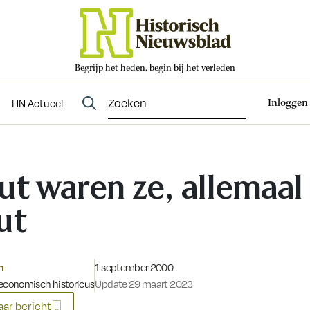
Begrijp het heden, begin bij het verleden
Abonneren
t
Evenementen
HN Actueel
Inloggen
HN Actueel
ut waren ze, allemaal
ut
Gepubliceerd op:
n
1 september 2000
economisch historicus
Update 29 maart 2023
ar bericht