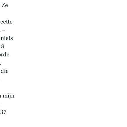
. Ze
eette
h –
 niets
 8
orde.
k
 die
l
n mijn
937