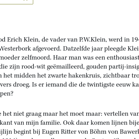
od Erich Klein, de vader van P.W.Klein, werd in 1
Westerbork afgevoerd. Datzelfde jaar pleegde Kle
moeder zelfmoord. Haar man was een enthousias
 die zijn rood-wit geëmailleerd, gouden partij-insi
n het midden het zwarte hakenkruis, zichtbaar tro
evers droeg. Is er iemand die de twintigste eeuw k
jpen?
e het niet graag maar het moet maar: vertellen va
 kant van mijn familie. Ook daar komen lijnen bij
ijlijn begint bij Eugen Ritter von Böhm von Bawer