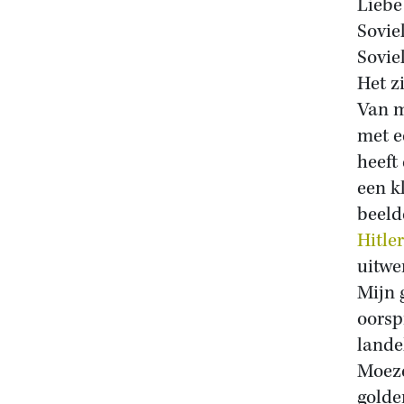
Liebe
Sovie
Soviel
Het z
Van m
met e
heeft
een k
beeld
Hitler
uitwe
Mijn 
oorsp
lande
Moeze
golde