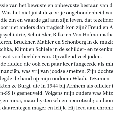
ssie van het bewuste en onbewuste bestaan van d
 Was het niet juist deze vrije ongebondenheid va
die zin en waarde gaf aan zijn leven, dat tezelfder
oor niet anders dan tragisch kon zijn? Freud en A
 psychiatrie, Schnitzler, Rilke en Von Hofmannstha
tteren, Bruckner, Mahler en Schönberg in de muzi
chka, Klimt en Schiele in de schilder- en tekenku
er wat voorbeelden van. Opvallend veel joden.
de ridder, die ook een paar keer fungeerde als mi
inanciën, was vrij van joodse smetten. Zijn dochte
 legde de hand op mijn oudoom Wladi. Tezamen
kten ze Burgi, die in 1944 bij Arnhem als officier 
n-SS is gesneuveld. Volgens mijn ouders was Mitz
g en mooi, maar hysterisch en neurotisch; oudoo
 daarentegen mager en lelijk. Hij leed aan chroni