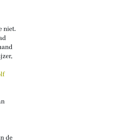
 niet.
lad
 hand
jzer,
lf
an
in de