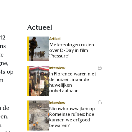
Actueel
942
Artikel
Metereologen ruziën
ins
over D-Day in film
te
‘Pressure’
gne,
Interview
ts op
In Florence waren niet
an
de huizen, maar de
huwelijken
onbetaalbaar
Interview
n de
Nieuwbouwwijken op
Romeinse ruïnes: hoe
een.
kunnen we erfgoed
k
bewaren?