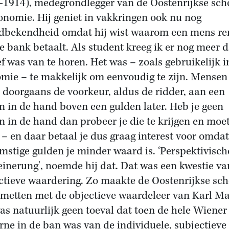
-1914), medegrondlegger van de Oostenrijkse scho
onomie. Hij geniet in vakkringen ook nu nog
dbekendheid omdat hij wist waarom een mens re
e bank betaalt. Als student kreeg ik er nog meer 
ef was van te horen. Het was – zoals gebruikelijk i
mie – te makkelijk om eenvoudig te zijn. Mensen
 doorgaans de voorkeur, aldus de ridder, aan een
n in de hand boven een gulden later. Heb je geen
n in de hand dan probeer je die te krijgen en moet
 – en daar betaal je dus graag interest voor omdat
mstige gulden je minder waard is. ‘Perspektivisch
einerung', noemde hij dat. Dat was een kwestie va
ctieve waardering. Zo maakte de Oostenrijkse sch
 metten met de objectieve waardeleer van Karl Ma
as natuurlijk geen toeval dat toen de hele Wiener
ne in de ban was van de individuele, subjectieve