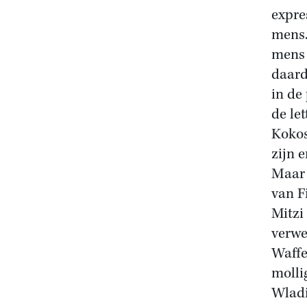
expre
mens.
mens 
daard
in de
de le
Kokos
zijn 
Maar 
van F
Mitzi
verwe
Waffe
molli
Wladi