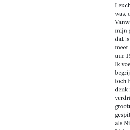
Leuch
was, 
Vanwe
mijn 
dat is
meer 
uur 1
Ik vo
begri
toch h
denk 
verdr
groot
gespit
als N