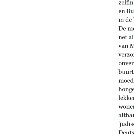
zelfm
en Bu
in de 
De mo
net a
van M
verzo
onver
buurt
moede
honge
lekke
wonen
altha
‘jüdi
Deuts