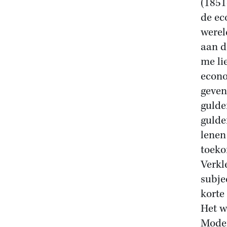
(1851
de ec
werel
aan d
me li
econo
geven
gulde
gulde
lenen
toeko
Verkl
subje
korte
Het w
Moder