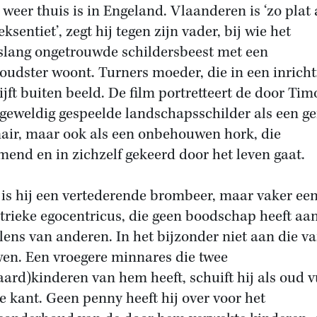
 weer thuis is in Engeland. Vlaanderen is ‘zo plat 
ksentiet’, zegt hij tegen zijn vader, bij wie het
slang ongetrouwde schildersbeest met een
oudster woont. Turners moeder, die in een inricht
lijft buiten beeld. De film portretteert de door Ti
 geweldig gespeelde landschapsschilder als een ge
nair, maar ook als een onbehouwen hork, die
end en in zichzelf gekeerd door het leven gaat.
is hij een vertederende brombeer, maar vaker ee
trieke egocentricus, die geen boodschap heeft aa
lens van anderen. In het bijzonder niet aan die v
en. Een vroegere minnares die twee
aard)kinderen van hem heeft, schuift hij als oud v
e kant. Geen penny heeft hij over voor het