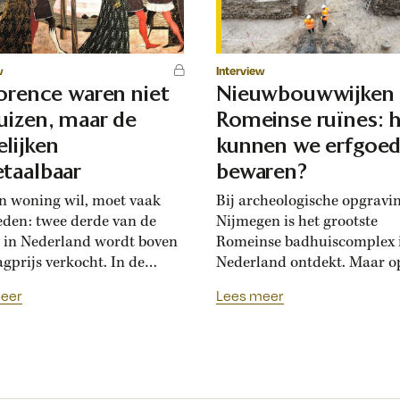
w
Interview
lorence waren niet
Nieuwbouwwijken
uizen, maar de
Romeinse ruïnes: 
lijken
kunnen we erfgoe
taalbaar
bewaren?
n woning wil, moet vaak
Bij archeologische opgravi
eden: twee derde van de
Nijmegen is het grootste
 in Nederland wordt boven
Romeinse badhuiscomplex 
agprijs verkocht. In de
Nederland ontdekt. Maar o
sance hadden Florentijnen
plek van de opgraving wor
eer
Lees meer
st van overbiedingsgekte:
binnenkort een nieuwe wo
 rijke families de prijs
gebouwd. Hoogleraar Moni
en, ontstond er
van den Dries legt uit hoe
schatsinflatie’, vertelt
archeologen en
icus Marlisa den Hartog.
projectontwikkelaars elkaa