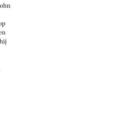
John
 op
 en
hij
n