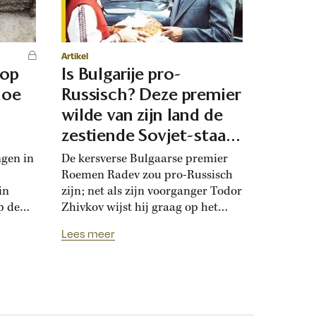
Artikel
 op
Is Bulgarije pro-
hoe
Russisch? Deze premier
d
wilde van zijn land de
zestiende Sovjet-staat
maken
ngen in
De kersverse Bulgaarse premier
Roemen Radev zou pro-Russisch
in
zijn; net als zijn voorganger Todor
p de
Zhivkov wijst hij graag op het
dt
Russische bevrijdingsverhaal van
Lees meer
onwijk
1878. Die vroegere premier was zo
que
loyaal aan het Kremlin, dat hij de
Bulgaarse soevereiniteit inzette in
onderhandelingen met Moskou.
r
Zhivkovs pro-Russische koers