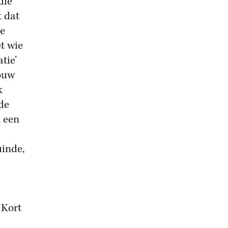
die
t dat
le
et wie
tie’
rouw
k
 de
n een
uinde,
 Kort