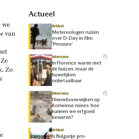
Actueel
n we
Artikel
Metereologen ruziën
e van
over D-Day in film
‘Pressure’
met
Interview
 Ze
In Florence waren niet
k. Zo
de huizen, maar de
huwelijken
a
onbetaalbaar
Interview
Nieuwbouwwijken op
Romeinse ruïnes: hoe
kunnen we erfgoed
bewaren?
Artikel
de
Is Bulgarije pro-