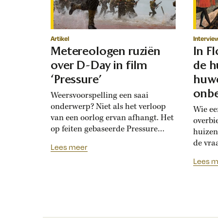
Artikel
Intervie
Metereologen ruziën
In F
over D-Day in film
de h
‘Pressure’
huwe
onbe
Weersvoorspelling een saai
onderwerp? Niet als het verloop
Wie ee
van een oorlog ervan afhangt. Het
overbi
op feiten gebaseerde Pressure
huizen
toont de hoogoplopende ruzie
de vra
Lees meer
tussen geallieerde meteorologen
Renais
Lees m
over de verwachting voor D-Day.
ook la
Bedolven onder tegenstrijdige
doordat
adviezen moet opperbevelhebber
opdrev
Dwight Eisenhower beslissen over
‘bruids
de invasiedatum. Als D-Day een
histor