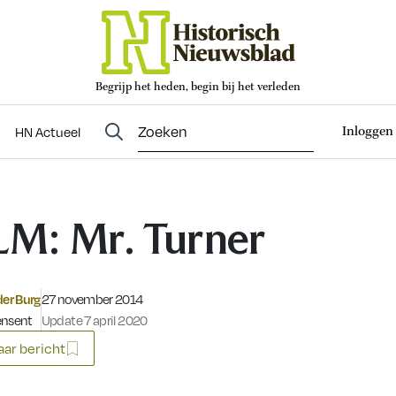
Begrijp het heden, begin bij het verleden
Abonneren
t
Evenementen
HN Actueel
Inloggen
HN Actueel
LM: Mr. Turner
Gepubliceerd op:
der Burg
27 november 2014
ensent
Update 7 april 2020
ar bericht