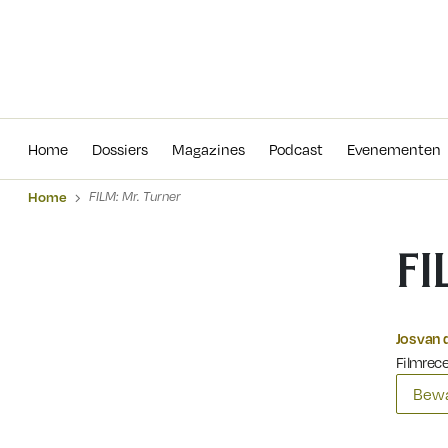
Home
Dossiers
Magazines
Podcas
Home
Dossiers
Magazines
Podcast
Evenementen
Home
FILM: Mr. Turner
FI
Jos van 
Filmrec
Bewa