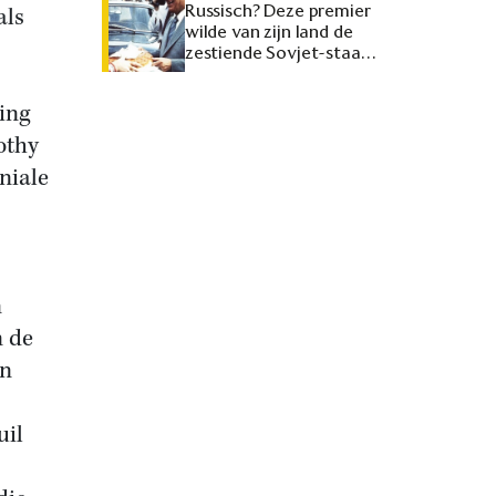
Russisch? Deze premier
als
wilde van zijn land de
zestiende Sovjet-staat
maken
ing
mothy
niale
n
n de
an
uil