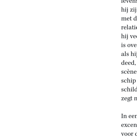
leven
hij z
met d
relati
hij ve
is ov
als hi
deed,
scène
schip
schil
zegt n
In ee
excen
voor 