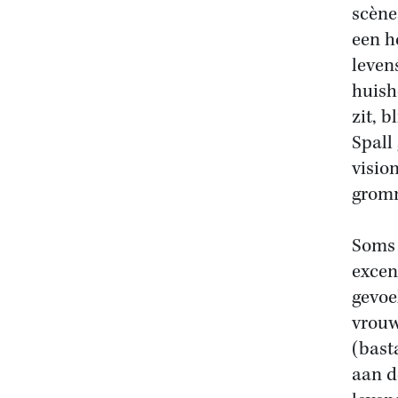
scène
een he
leven
huish
zit, b
Spall
visio
gromm
Soms 
excen
gevoe
vrouw
(bast
aan d