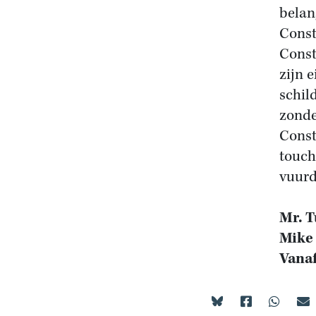
belang
Consta
Const
zijn e
schil
zonde
Const
touch 
vuurde
Mr. T
Mike
Vanaf