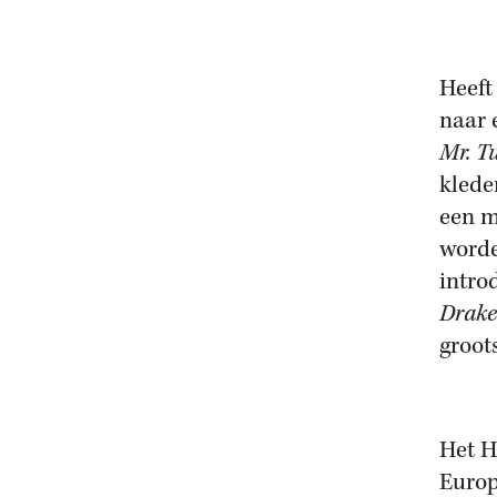
Heeft
naar 
Mr. T
klede
een m
worde
intro
Drake
groots
Het H
Europ