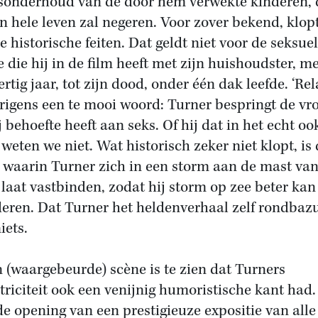
sonderhoud van de door hem verwekte kinderen, 
ijn hele leven zal negeren. Voor zover bekend, klop
e historische feiten. Dat geldt niet voor de seksue
e die hij in de film heeft met zijn huishoudster, m
ertig jaar, tot zijn dood, onder één dak leefde. ‘Rela
erigens een te mooi woord: Turner bespringt de v
j behoefte heeft aan seks. Of hij dat in het echt oo
 weten we niet. Wat historisch zeker niet klopt, is
 waarin Turner zich in een storm aan de mast va
 laat vastbinden, zodat hij storm op zee beter kan
deren. Dat Turner het heldenverhaal zelf rondbaz
iets.
n (waargebeurde) scène is te zien dat Turners
triciteit ook een venijnig humoristische kant had.
de opening van een prestigieuze expositie van alle