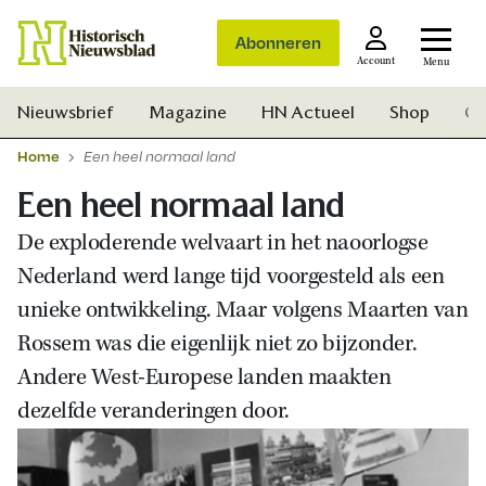
Abonneren
Account
Menu
Nieuwsbrief
Magazine
HN Actueel
Shop
Ge
Home
Een heel normaal land
Een heel normaal land
De exploderende welvaart in het naoorlogse
Nederland werd lange tijd voorgesteld als een
unieke ontwikkeling. Maar volgens Maarten van
Rossem was die eigenlijk niet zo bijzonder.
Andere West-Europese landen maakten
dezelfde veranderingen door.
Zoek