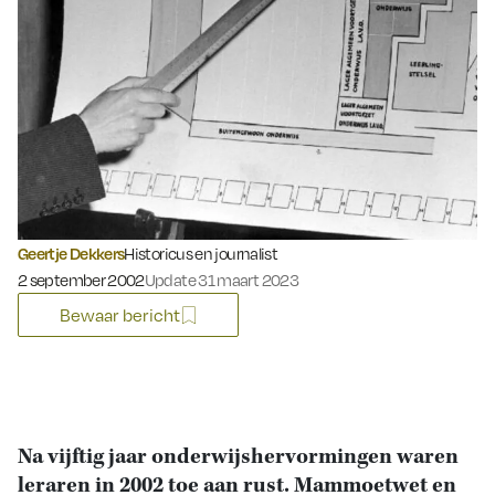
Geertje Dekkers
Historicus en journalist
Gepubliceerd op:
2 september 2002
Update 31 maart 2023
Bewaar bericht
Na vijftig jaar onderwijshervormingen waren
leraren in 2002 toe aan rust. Mammoetwet en