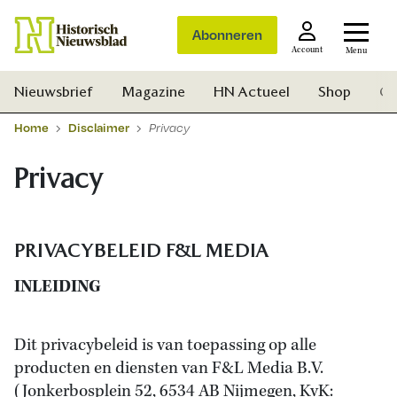
Abonneren
Account
Menu
Nieuwsbrief
Magazine
HN Actueel
Shop
Ge
Home
Disclaimer
Privacy
Privacy
PRIVACYBELEID F&L MEDIA
INLEIDING
Dit privacybeleid is van toepassing op alle
producten en diensten van F&L Media B.V.
Zoek
(Jonkerbosplein 52, 6534 AB Nijmegen, KvK: