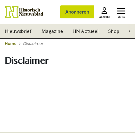
Abonneren
Account
Menu
Nieuwsbrief
Magazine
HN Actueel
Shop
Ge
Home
Disclaimer
Disclaimer
Zoek